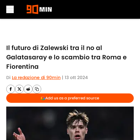
Skip to main content
Il futuro di Zalewski tra il no al
Galatasaray e lo scambio tra Roma e
Fiorentina
Di
La redazione di 90min
|
13 ott 2024
Add us as a preferred source