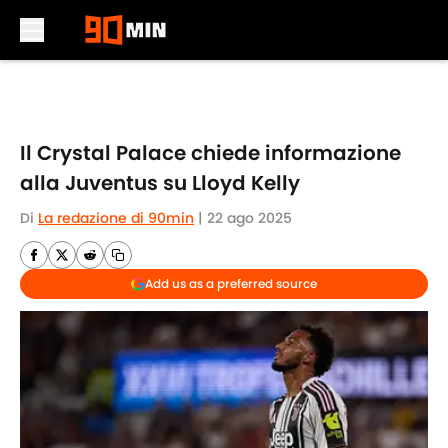
Skip to main content
Il Crystal Palace chiede informazione
alla Juventus su Lloyd Kelly
Di
La redazione di 90min
|
22 ago 2025
Add us as a preferred source