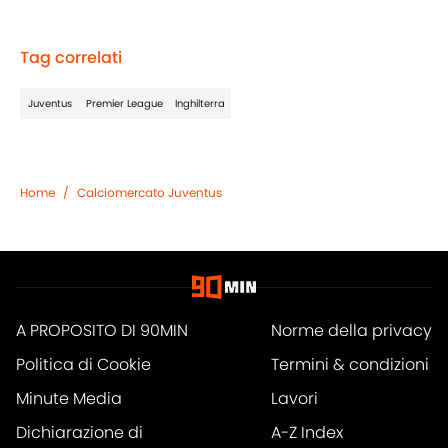
Tag correlati
Juventus
Premier League
Inghilterra
Home
/
Calciomercato Juventus
A PROPOSITO DI 90MIN
Norme della privacy
Politica di Cookie
Termini & condizioni
Minute Media
Lavori
Dichiarazione di
A-Z Index