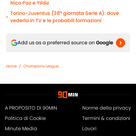
Nico Paz e Yildiz
Torino-Juventus (38ª giornata Serie A): dove
•
vederla in TV e le probabili formazioni
Add us as a preferred source on
Google
Home
/
Champions League
A PROPOSITO DI 90MIN
Norme della privacy
Politica di Cookie
Termini & condizioni
Minute Media
Lavori