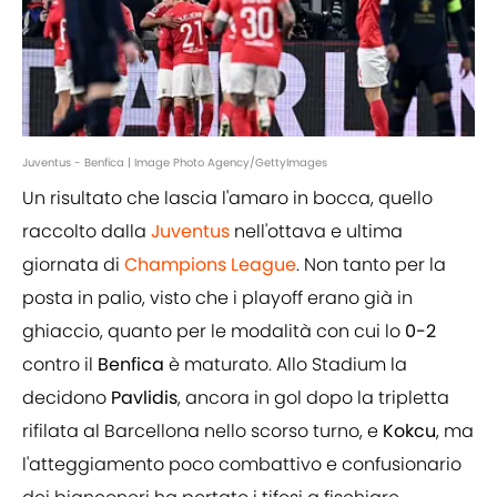
Juventus - Benfica | Image Photo Agency/GettyImages
Un risultato che lascia l'amaro in bocca, quello
raccolto dalla
Juventus
nell'ottava e ultima
giornata di
Champions League
. Non tanto per la
posta in palio, visto che i playoff erano già in
ghiaccio, quanto per le modalità con cui lo
0-2
contro il
Benfica
è maturato. Allo Stadium la
decidono
Pavlidis
, ancora in gol dopo la tripletta
rifilata al Barcellona nello scorso turno, e
Kokcu
, ma
l'atteggiamento poco combattivo e confusionario