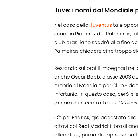
Juve: i nomi dal Mondiale 
Nel caso della
Juventus
tale oppor
Joaquin Piquerez
del
Palmeiras
, l
club brasiliano scadrà alla fine de
Palmeiras chiedere cifre troppo ele
Restando sui profili impegnati nell
anche
Oscar Bobb
, classe 2003 d
proprio al Mondiale per Club - do
infortunio. In questo caso, però, si 
ancora
e un contratto coi
Citizens
C'è poi
Endrick
, già accostato alla
ottavi col
Real Madrid
: il brasilia
allenatore, prima di capire se par