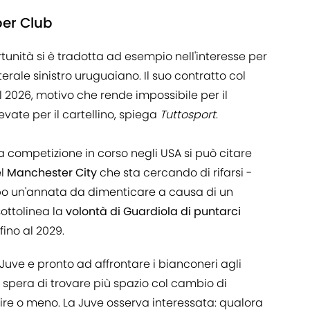
per Club
tunità si è tradotta ad esempio nell'interesse per
aterale sinistro uruguaiano. Il suo contratto col
l 2026, motivo che rende impossibile per il
vate per il cartellino, spiega
Tuttosport
.
a competizione in corso negli USA si può citare
el
Manchester City
che sta cercando di rifarsi -
po un'annata da dimenticare a causa di un
sottolinea la
volontà di Guardiola di puntarci
fino al 2029.
 Juve e pronto ad affrontare i bianconeri agli
no spera di trovare più spazio col cambio di
tire o meno. La Juve osserva interessata: qualora