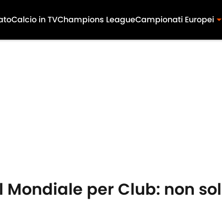
ato
Calcio in TV
Champions League
Campionati Europei
 Mondiale per Club: non sol