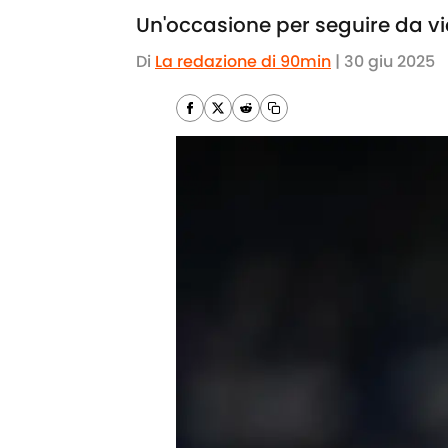
Un'occasione per seguire da vicin
Di
La redazione di 90min
|
30 giu 2025