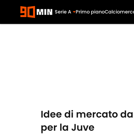
Serie A
Primo piano
Calciomerc
Skip to main content
Idee di mercato dal
per la Juve