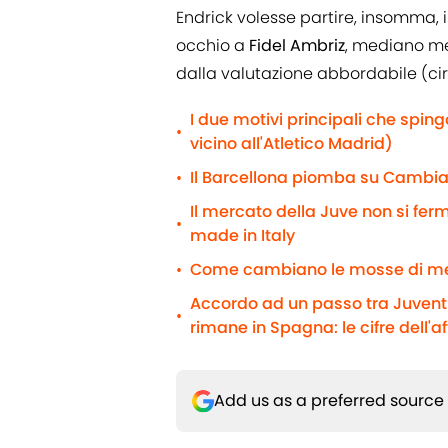
Endrick volesse partire, insomma, i
occhio a
Fidel Ambriz
, mediano m
dalla valutazione abbordabile (circ
I due motivi principali che spin
•
vicino all'Atletico Madrid)
Il Barcellona piomba su Cambiaso
•
Il mercato della Juve non si fe
•
made in Italy
Come cambiano le mosse di me
•
Accordo ad un passo tra Juventus
•
rimane in Spagna: le cifre dell'a
Add us as a preferred source