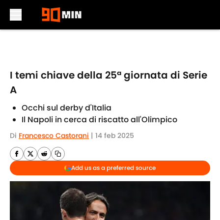
Skip to main content
I temi chiave della 25ª giornata di Serie
A
Occhi sul derby d'Italia
Il Napoli in cerca di riscatto all'Olimpico
Di
Francesco Castorani
|
14 feb 2025
Add us as a preferred source