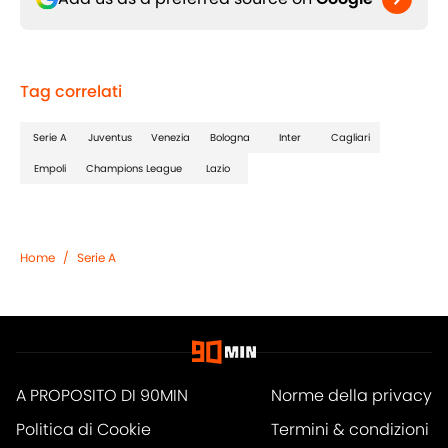
Tag correlati
Serie A
Juventus
Venezia
Bologna
Inter
Cagliari
Empoli
Champions League
Lazio
Home
/
Serie A
A PROPOSITO DI 90MIN
Norme della privacy
Politica di Cookie
Termini & condizioni