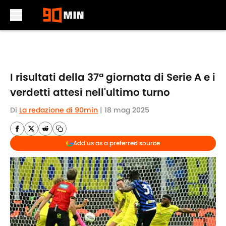
Skip to main content
I risultati della 37ª giornata di Serie A e i
verdetti attesi nell'ultimo turno
Di
La redazione di 90min
|
18 mag 2025
Add us as a preferred source