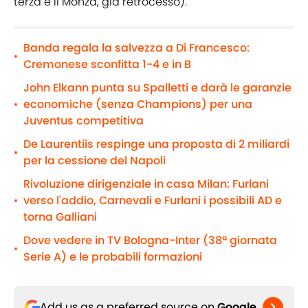
terza è il Monza, già retrocesso).
Banda regala la salvezza a Di Francesco:
•
Cremonese sconfitta 1-4 e in B
John Elkann punta su Spalletti e darà le garanzie
economiche (senza Champions) per una
•
Juventus competitiva
De Laurentiis respinge una proposta di 2 miliardi
•
per la cessione del Napoli
Rivoluzione dirigenziale in casa Milan: Furlani
verso l'addio, Carnevali e Furlani i possibili AD e
•
torna Galliani
Dove vedere in TV Bologna-Inter (38ª giornata
•
Serie A) e le probabili formazioni
Add us as a preferred source on
Google