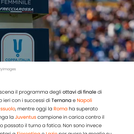
tyImages
di scena il programma degli
ottavi di finale
di
ato ieri con i successi di
Ternana
e
Napoli
ssuolo
, mentre oggi la
Roma
ha superato
anga la
Juventus
campione in carica contro il
 passato il turno a fatica. Non sono invece
ntari a
Fiorentina
e
Lazio
per avere la meglio su