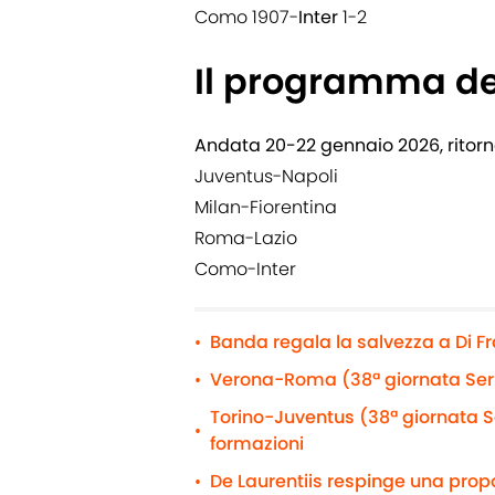
Como 1907-
Inter
1-2
Il programma de
Andata 20-22 gennaio 2026, ritor
Juventus-Napoli
Milan-Fiorentina
Roma-Lazio
Como-Inter
Banda regala la salvezza a Di F
•
Verona-Roma (38ª giornata Serie
•
Torino-Juventus (38ª giornata Se
•
formazioni
De Laurentiis respinge una propo
•