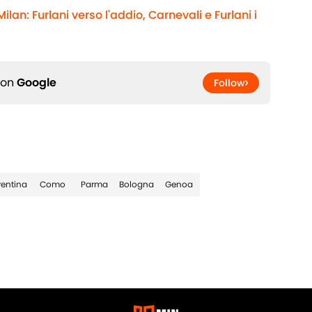
ilan: Furlani verso l'addio, Carnevali e Furlani i
 on
Google
Follow
rentina
Como
Parma
Bologna
Genoa