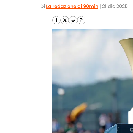
Di
La redazione di 90min
|
21 dic 2025