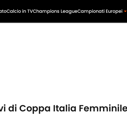
ato
Calcio in TV
Champions League
Campionati Europei
tavi di Coppa Italia Femmini