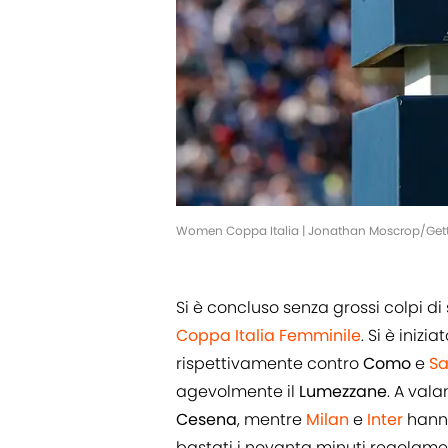
Women Coppa Italia | Jonathan Moscrop/Get
Si è concluso senza grossi colpi 
Coppa Italia Femminile
. Si è inizi
rispettivamente contro
Como
e
Sa
agevolmente il
Lumezzane
. A val
Cesena
, mentre
Milan
e
Inter
hanno
bastati i novanta minuti regolame