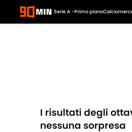
Serie A
Primo piano
Calciomerc
Skip to main content
I risultati degli ot
nessuna sorpresa