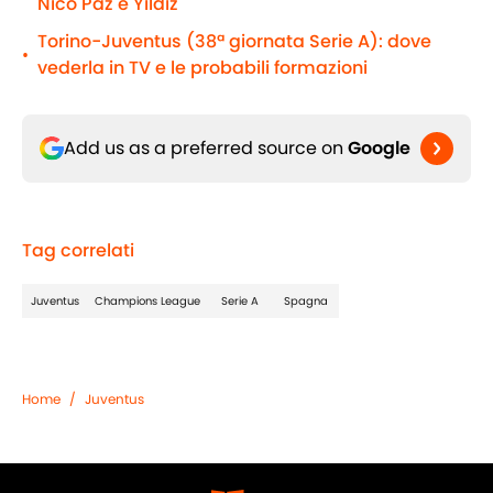
Nico Paz e Yildiz
Torino-Juventus (38ª giornata Serie A): dove
•
vederla in TV e le probabili formazioni
Add us as a preferred source on
Google
Tag correlati
Juventus
Champions League
Serie A
Spagna
Home
/
Juventus