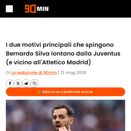
Skip to main content
I due motivi principali che spingono
Bernardo Silva lontano dalla Juventus
(e vicino all'Atletico Madrid)
Di
La redazione di 90min
|
21 mag 2026
Add us as a preferred source