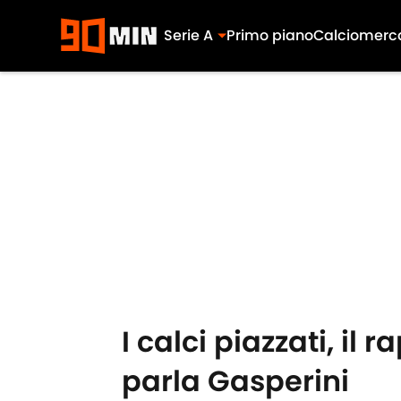
Serie A
Primo piano
Calciomerc
Skip to main content
I calci piazzati, il
parla Gasperini