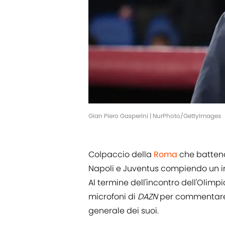
Gian Piero Gasperini | NurPhoto/GettyImages
Colpaccio della
Roma
che batte
Napoli e Juventus compiendo un im
Al termine dell'incontro dell'Olimp
microfoni di
DAZN
per commentare l
generale dei suoi.