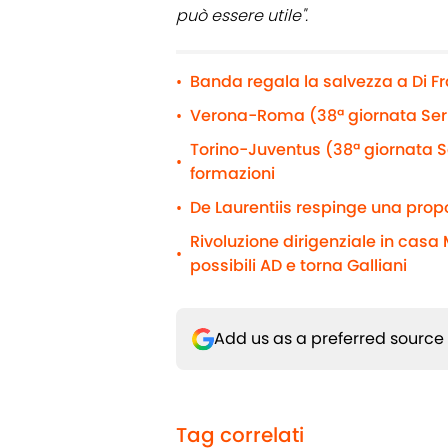
può essere utile".
Banda regala la salvezza a Di F
•
Verona-Roma (38ª giornata Serie
•
Torino-Juventus (38ª giornata Se
•
formazioni
De Laurentiis respinge una propo
•
Rivoluzione dirigenziale in casa M
•
possibili AD e torna Galliani
Add us as a preferred source
Tag correlati