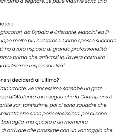
scivamo a segnare. Le palle inattive sono una
iatoio:
 giocatori, da Dybala e Cristante, Mancini ed El
ruppo molto più numeroso. Come spesso succede
i, ho avuto risposte di grande professionalità.
ivo prima che arrivassi io, l'aveva costruito
grandissima responsabilità".
s si deciderà all'ultimo?
 importante. Se vincessimo sarebbe un gran
enza all'Atalanta mi insegna che la Champions è
artite son tantissime, poi ci sono squadre che
alanta che sono pericolosissime, poi ci sono
una battaglia, ma questo è un momento
e di arrivare alle prossime con un vantaggio che