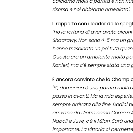
calciamo molti a partita e non riu
risorsa e noi abbiamo rimediato".
Il rapporto con i leader dello spogl
"Ho la fortuna di aver avuto alcuni
Shaarawy. Non sono 4-5 ma un g
hanno trascinato un po' tutti quant
Questo era un ambiente molto posit
Ranieri, ma c'è sempre stata una 
È ancora convinto che la Champion
"Sì, domenica è una partita molto
passo in avanti. Ma la mia esperi
sempre arrivata alla fine. Dodici p
arrivano da dietro come Como e At
Napoli e Juve, c'è il Milan. Sarà 
importante. La vittoria ci permett