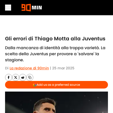
Skip to main content
Gli errori di Thiago Motta alla Juventus
Dalla mancanza di identità alla troppa varietà. La
scelta della Juventus per provare a 'salvare' la
stagione.
Di
La redazione di 90min
|
25 mar 2025
Add us as a preferred source