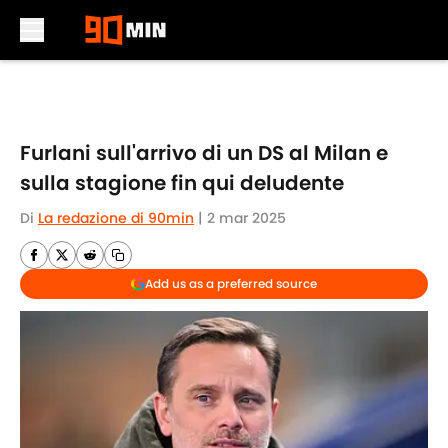
Skip to main content
Furlani sull'arrivo di un DS al Milan e
sulla stagione fin qui deludente
Di
La redazione di 90min
|
2 mar 2025
Add us as a preferred source