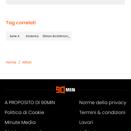
Tag correlati
Serie A
Atalanta
Zlatan Ibrahimovi_
Home
/
Milan
A PROPOSITO DI 90MIN
Norme della privacy
Politica di Cookie
Termini & condizioni
Minute Media
Lavori