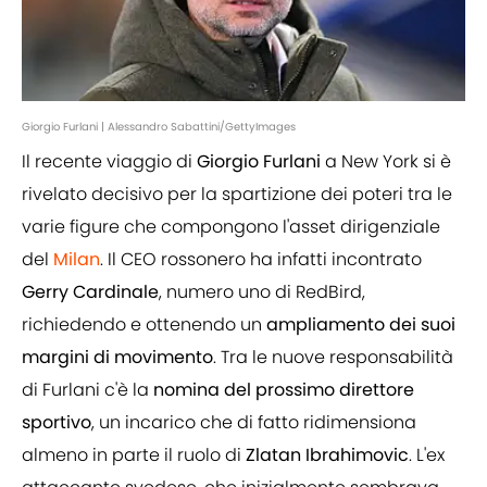
Giorgio Furlani | Alessandro Sabattini/GettyImages
Il recente viaggio di
Giorgio Furlani
a New York si è
rivelato decisivo per la spartizione dei poteri tra le
varie figure che compongono l'asset dirigenziale
del
Milan
. Il CEO rossonero ha infatti incontrato
Gerry Cardinale
, numero uno di RedBird,
richiedendo e ottenendo un
ampliamento dei suoi
margini di movimento
. Tra le nuove responsabilità
di Furlani c'è la
nomina del prossimo direttore
sportivo
, un incarico che di fatto ridimensiona
almeno in parte il ruolo di
Zlatan Ibrahimovic
. L'ex