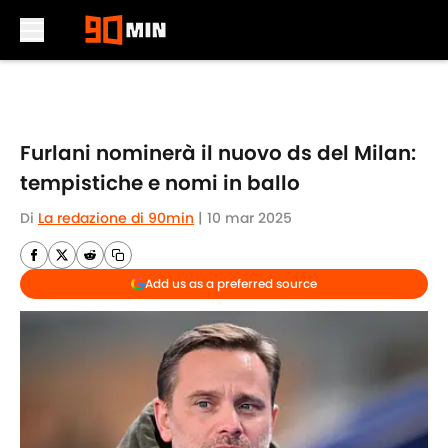
Skip to main content
Furlani nominerà il nuovo ds del Milan:
tempistiche e nomi in ballo
Di
La redazione di 90min
|
10 mar 2025
Add us as a preferred source