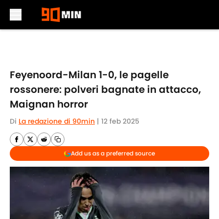
Skip to main content
Feyenoord-Milan 1-0, le pagelle
rossonere: polveri bagnate in attacco,
Maignan horror
Di
La redazione di 90min
|
12 feb 2025
Add us as a preferred source