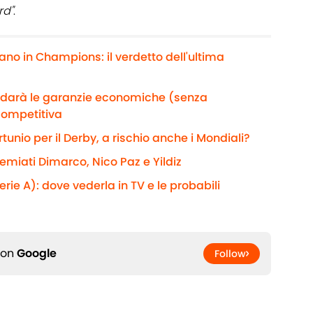
rd"
.
ano in Champions: il verdetto dell'ultima
e darà le garanzie economiche (senza
competitiva
rtunio per il Derby, a rischio anche i Mondiali?
remiati Dimarco, Nico Paz e Yildiz
rie A): dove vederla in TV e le probabili
 on
Google
Follow