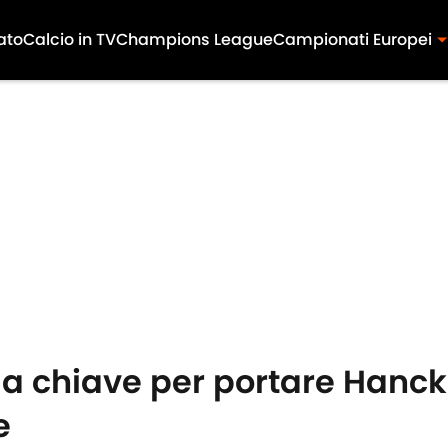
ato
Calcio in TV
Champions League
Campionati Europei
a chiave per portare Hanck
e