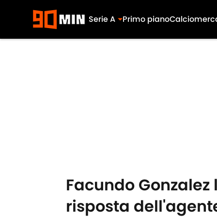
Serie A
Primo piano
Calciomerc
Skip to main content
Facundo Gonzalez l
risposta dell'agent