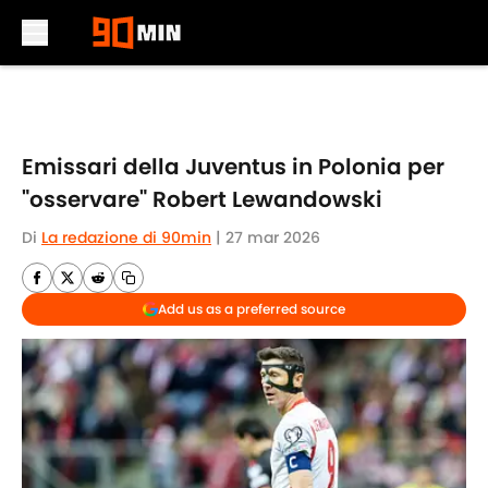
Skip to main content
Emissari della Juventus in Polonia per
"osservare" Robert Lewandowski
Di
La redazione di 90min
|
27 mar 2026
Add us as a preferred source