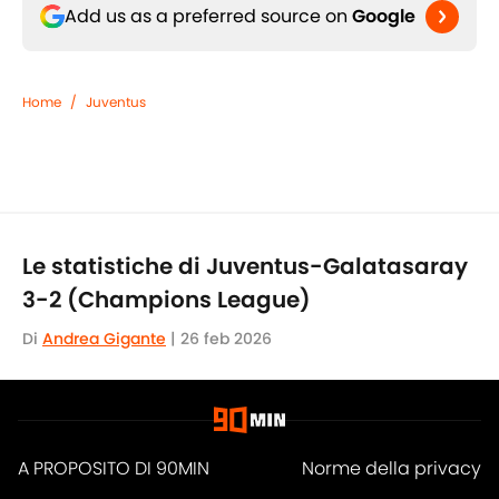
Add us as a preferred source on
Google
Home
/
Juventus
Le statistiche di Juventus-Galatasaray
3-2 (Champions League)
Di
Andrea Gigante
|
26 feb 2026
A PROPOSITO DI 90MIN
Norme della privacy