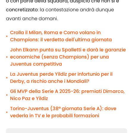
o con parte della squadra, auspicio che non si è
concretizzato
: la contestazione andrà dunque
avanti anche domani.
Crolla il Milan, Roma e Como volano in
•
Champions: il verdetto dell'ultima giornata
John Elkann punta su Spalletti e darà le garanzie
economiche (senza Champions) per una
•
Juventus competitiva
La Juventus perde Yildiz per infortunio per il
•
Derby, a rischio anche i Mondiali?
Gli MVP della Serie A 2025-26: premiati Dimarco,
•
Nico Paz e Yildiz
Torino-Juventus (38ª giornata Serie A): dove
•
vederla in TV e le probabili formazioni