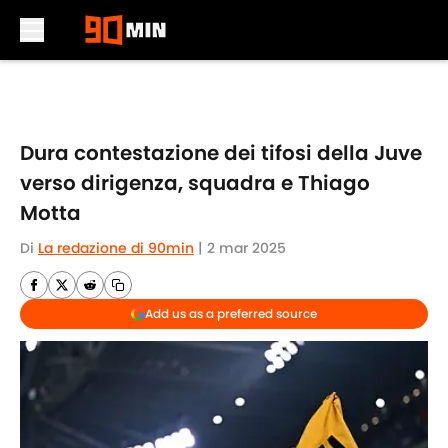
Skip to main content
Dura contestazione dei tifosi della Juve
verso dirigenza, squadra e Thiago
Motta
Di
La redazione di 90min
|
2 mar 2025
Add us as a preferred source