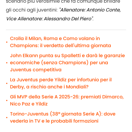
scenario più verosimile che fa comunque brillare
gli occhi agli juventini:
"Allenatore: Antonio Conte,
Vice Allenatore: Alessandro Del Piero"
.
Crolla il Milan, Roma e Como volano in
•
Champions: il verdetto dell'ultima giornata
John Elkann punta su Spalletti e darà le garanzie
economiche (senza Champions) per una
•
Juventus competitiva
La Juventus perde Yildiz per infortunio per il
•
Derby, a rischio anche i Mondiali?
Gli MVP della Serie A 2025-26: premiati Dimarco,
•
Nico Paz e Yildiz
Torino-Juventus (38ª giornata Serie A): dove
•
vederla in TV e le probabili formazioni