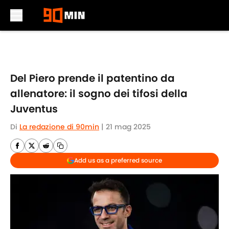
Skip to main content
Del Piero prende il patentino da
allenatore: il sogno dei tifosi della
Juventus
Di
La redazione di 90min
|
21 mag 2025
Add us as a preferred source