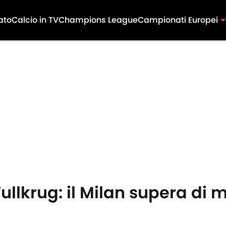
ato
Calcio in TV
Champions League
Campionati Europei
Fullkrug: il Milan supera di 