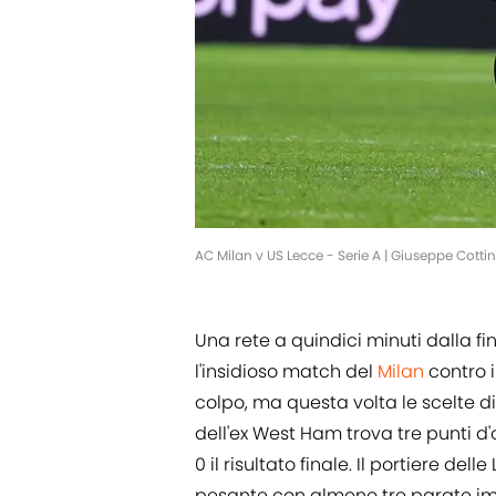
AC Milan v US Lecce - Serie A | Giuseppe Cott
Una rete a quindici minuti dalla fi
l'insidioso match del
Milan
contro i
colpo, ma questa volta le scelte di
dell'ex West Ham trova tre punti d
0 il risultato finale. Il portiere d
pesante con almeno tre parate im