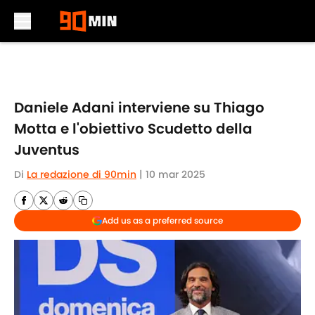
Skip to main content
Daniele Adani interviene su Thiago
Motta e l'obiettivo Scudetto della
Juventus
Di
La redazione di 90min
|
10 mar 2025
Add us as a preferred source