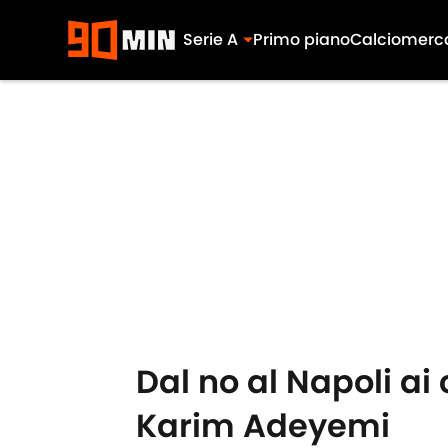
Serie A
Primo piano
Calciomerc
Skip to main content
Dal no al Napoli ai 
Karim Adeyemi