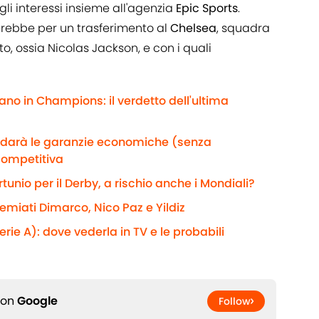
li interessi insieme all'agenzia
Epic Sports
.
erebbe per un trasferimento al
Chelsea
, squadra
ito, ossia Nicolas Jackson, e con i quali
ano in Champions: il verdetto dell'ultima
e darà le garanzie economiche (senza
competitiva
rtunio per il Derby, a rischio anche i Mondiali?
remiati Dimarco, Nico Paz e Yildiz
rie A): dove vederla in TV e le probabili
 on
Google
Follow