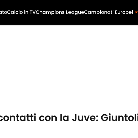
ato
Calcio in TV
Champions League
Campionati Europei
contatti con la Juve: Giuntol