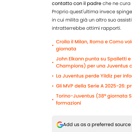
contatto con il padre
che ne cura g
Proprio quest'ultima invece sping
in cui milita già un altro suo assist
intratterrebbe ottimi rapporti.
Crolla il Milan, Roma e Como vol
•
giornata
John Elkann punta su Spalletti 
•
Champions) per una Juventus 
La Juventus perde Yildiz per info
•
Gli MVP della Serie A 2025-26: p
•
Torino-Juventus (38ª giornata Se
•
formazioni
Add us as a preferred source