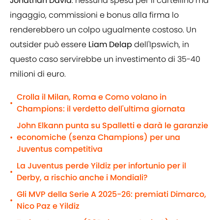
Jonathan David
: nessuna spesa per il cartellino ma
ingaggio, commissioni e bonus alla firma lo
renderebbero un colpo ugualmente costoso. Un
outsider può essere
Liam Delap
dell'Ipswich, in
questo caso servirebbe un investimento di 35-40
milioni di euro.
Crolla il Milan, Roma e Como volano in
•
Champions: il verdetto dell'ultima giornata
John Elkann punta su Spalletti e darà le garanzie
economiche (senza Champions) per una
•
Juventus competitiva
La Juventus perde Yildiz per infortunio per il
•
Derby, a rischio anche i Mondiali?
Gli MVP della Serie A 2025-26: premiati Dimarco,
•
Nico Paz e Yildiz