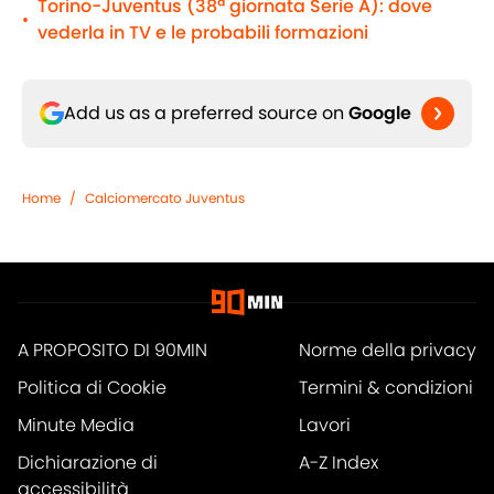
Torino-Juventus (38ª giornata Serie A): dove
•
vederla in TV e le probabili formazioni
Add us as a preferred source on
Google
Home
/
Calciomercato Juventus
A PROPOSITO DI 90MIN
Norme della privacy
Politica di Cookie
Termini & condizioni
Minute Media
Lavori
Dichiarazione di
A-Z Index
accessibilità