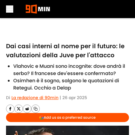
Skip to main content
Dai casi interni al nome per il futuro: le
valutazioni della Juve per l'attacco
Vlahovic e Muani sono incognite: dove andrà il
serbo? Il francese dev'essere confermato?
Osimhen è il sogno, salgono le quotazioni di
Retegui. Occhio a Delap
Di
La redazione di 90min
|
26 apr 2025
Add us as a preferred source