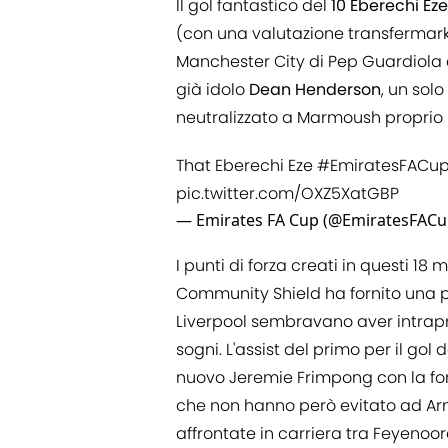
Il gol fantastico del
10
Eberechi Eze
(con una valutazione transfermarkt 
Manchester City di Pep Guardiola 
già idolo
Dean Henderson
, un sol
neutralizzato a Marmoush proprio i
That Eberechi Eze
#EmiratesFACu
pic.twitter.com/OXZ5XatGBP
— Emirates FA Cup (@EmiratesFAC
I punti di forza creati in questi 18
Community Shield ha fornito una pro
Liverpool sembravano aver intrapre
sogni. L'assist del primo per il gol 
nuovo Jeremie Frimpong con la fo
che non hanno però evitato ad Arne 
affrontate in carriera tra Feyenoor