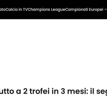
ato
Calcio in TV
Champions League
Campionati Europei
tto a 2 trofei in 3 mesi: il s