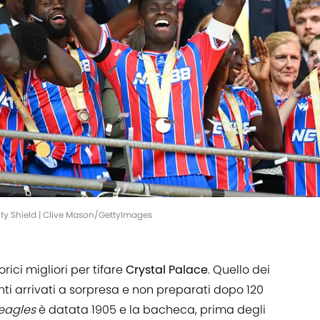
ty Shield | Clive Mason/GettyImages
ici migliori per tifare
Crystal Palace
. Quello dei
nti arrivati a sorpresa e non preparati dopo 120
eagles
è datata 1905 e la bacheca, prima degli