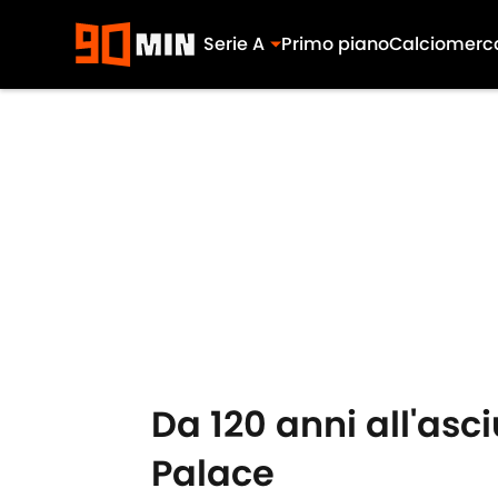
Serie A
Primo piano
Calciomerc
Skip to main content
Da 120 anni all'asciu
Palace