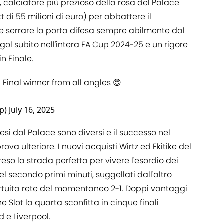
, calciatore più prezioso della rosa del Palace
di 55 milioni di euro) per abbattere il
e serrare la porta difesa sempre abilmente dal
o gol subito nell'intera FA Cup 2024-25 e un rigore
n Finale.
p
Final winner from all angles 😍
up)
July 16, 2025
 mesi dal Palace sono diversi e il successo nel
va ulteriore. I nuovi acquisti Wirtz ed Ekitike del
so la strada perfetta per vivere l'esordio dei
del secondo primi minuti, suggellati dall'altro
rtuita rete del momentaneo 2-1. Doppi vantaggi
Slot la quarta sconfitta in cinque finali
d e Liverpool.