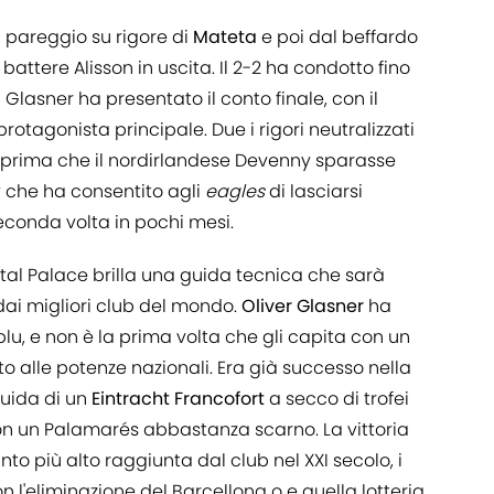
 pareggio su rigore di
Mateta
e poi dal beffardo
 battere Alisson in uscita. Il 2-2 ha condotto fino
ui Glasner ha presentato il conto finale, con il
otagonista principale. Due i rigori neutralizzati
tt, prima che il nordirlandese Devenny sparasse
ty che ha consentito agli
eagles
di lasciarsi
econda volta in pochi mesi.
stal Palace brilla una guida tecnica che sarà
ai migliori club del mondo.
Oliver Glasner
ha
oblu, e non è la prima volta che gli capita con un
to alle potenze nazionali. Era già successo nella
guida di un
Eintracht Francofort
a secco di trofei
con un Palamarés abbastanza scarno. La vittoria
nto più alto raggiunta dal club nel XXI secolo, i
n l'eliminazione del Barcellona o e quella lotteria