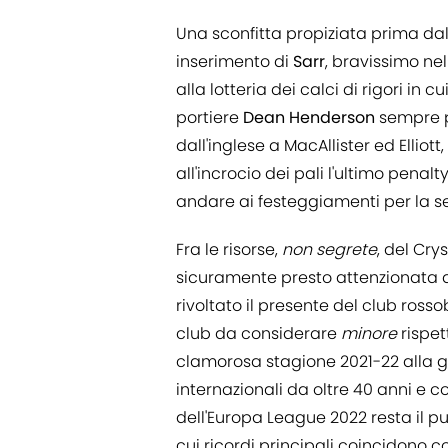
Una sconfitta propiziata prima dal
inserimento di
Sarr
, bravissimo nel
alla lotteria dei calci di rigori in c
portiere
Dean Henderson
sempre pr
dall'inglese a MacAllister ed Ellio
all'incrocio dei pali l'ultimo penal
andare ai festeggiamenti per la s
Fra le risorse,
non segrete
, del Cry
sicuramente presto attenzionata d
rivoltato il presente del club ross
club da considerare
minore
rispet
clamorosa stagione 2021-22 alla 
internazionali da oltre 40 anni e 
dell'Europa League 2022 resta il pu
cui ricordi principali coincidono co