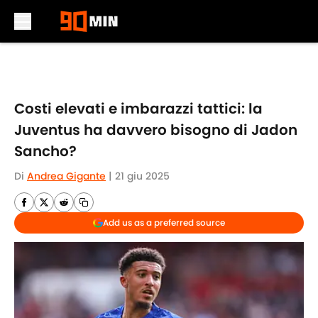
Skip to main content
Costi elevati e imbarazzi tattici: la
Juventus ha davvero bisogno di Jadon
Sancho?
Di
Andrea Gigante
|
21 giu 2025
Add us as a preferred source