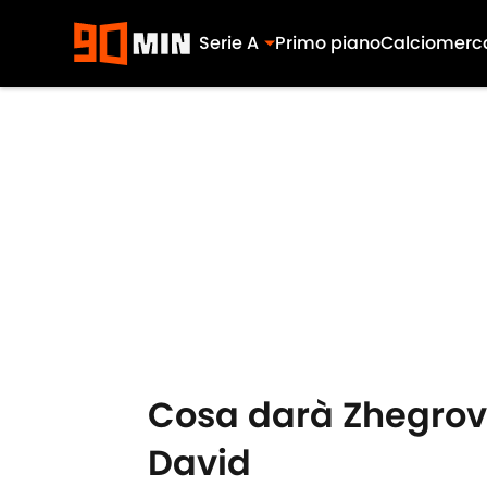
Serie A
Primo piano
Calciomerc
Skip to main content
Cosa darà Zhegrova
David