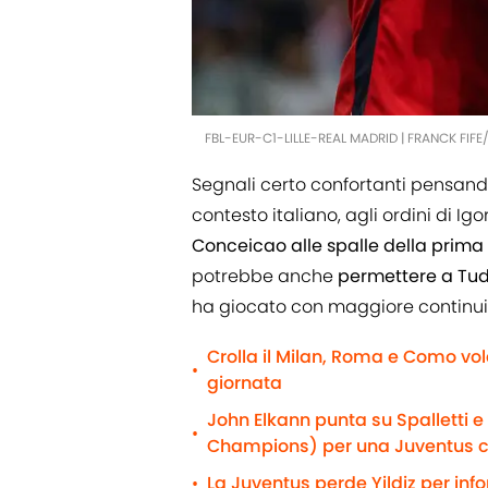
FBL-EUR-C1-LILLE-REAL MADRID | FRANCK FIF
Segnali certo confortanti pensando
contesto italiano, agli ordini di I
Conceicao alle spalle della prima
potrebbe anche
permettere a Tudo
ha giocato con maggiore continuit
Crolla il Milan, Roma e Como vol
•
giornata
John Elkann punta su Spalletti 
•
Champions) per una Juventus 
La Juventus perde Yildiz per info
•