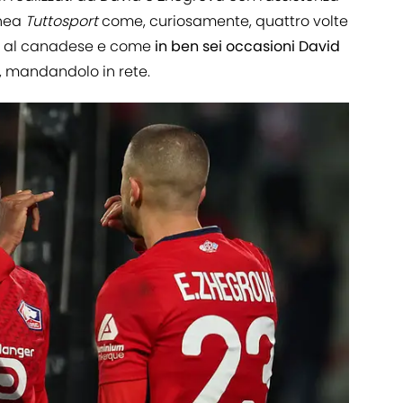
inea
Tuttosport
come, curiosamente, quattro volte
ist al canadese e come
in ben sei occasioni David
, mandandolo in rete.