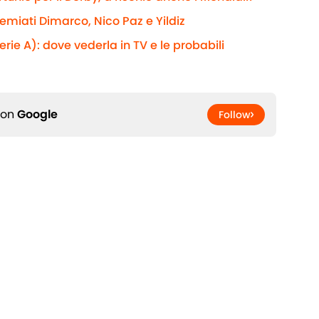
remiati Dimarco, Nico Paz e Yildiz
rie A): dove vederla in TV e le probabili
 on
Google
Follow