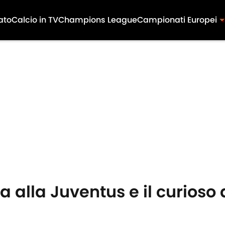
ato
Calcio in TV
Champions League
Campionati Europei
 alla Juventus e il curioso