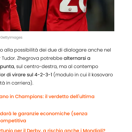
E/GettyImages
 alla possibilità dei due di dialogare anche nel
gor Tudor. Zhegrova potrebbe
alternarsi a
 punta
, sul centro-destra, ma al contempo
r di virare sul 4-2-3-1
(modulo in cui il kosovaro
à in carriera).
ano in Champions: il verdetto dell'ultima
e darà le garanzie economiche (senza
competitiva
rtunio per il Derby, a rischio anche i Mondiali?