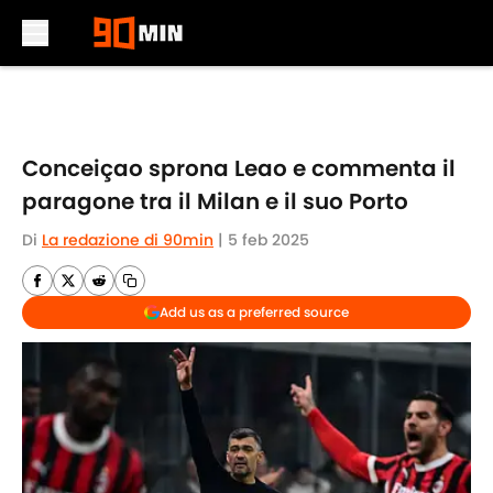
Skip to main content
Conceiçao sprona Leao e commenta il
paragone tra il Milan e il suo Porto
Di
La redazione di 90min
|
5 feb 2025
Add us as a preferred source