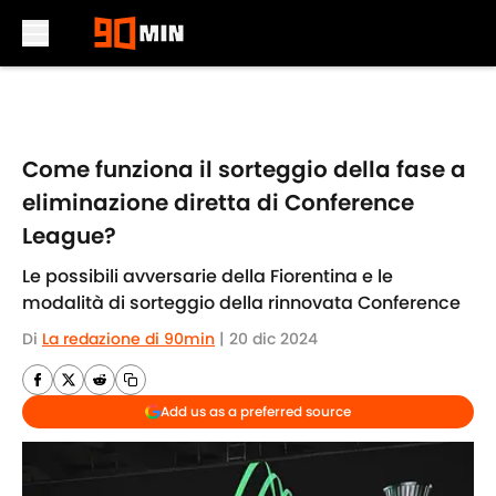
Skip to main content
Come funziona il sorteggio della fase a
eliminazione diretta di Conference
League?
Le possibili avversarie della Fiorentina e le
modalità di sorteggio della rinnovata Conference
Di
La redazione di 90min
|
20 dic 2024
Add us as a preferred source