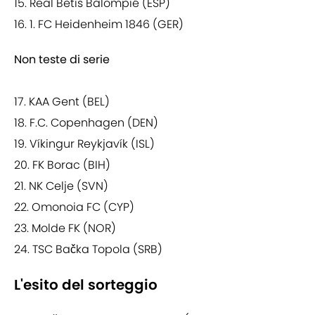
15. Real Betis Balompié (ESP)
16. 1. FC Heidenheim 1846 (GER)
Non teste di serie
17. KAA Gent (BEL)
18. F.C. Copenhagen (DEN)
19. Víkingur Reykjavík (ISL)
20. FK Borac (BIH)
21. NK Celje (SVN)
22. Omonoia FC (CYP)
23. Molde FK (NOR)
24. TSC Bačka Topola (SRB)
L'esito del sorteggio