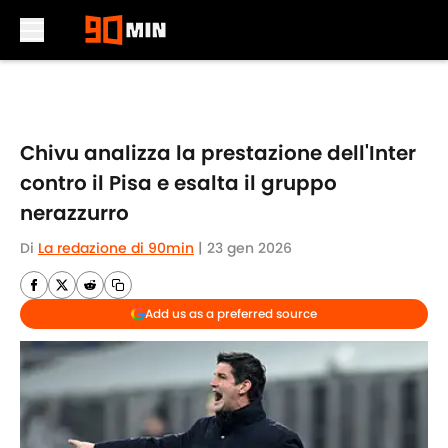
Skip to main content
Chivu analizza la prestazione dell'Inter
contro il Pisa e esalta il gruppo
nerazzurro
Di
La redazione di 90min
|
23 gen 2026
Add us as a preferred source