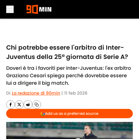
Skip to main content
Chi potrebbe essere l'arbitro di Inter-
Juventus della 25ª giornata di Serie A?
Doveri è tra i favoriti per Inter-Juventus: l'ex arbitro
Graziano Cesari spiega perchè dovrebbe essere
lui a dirigere il big match.
Di
La redazione di 90min
|
11 feb 2026
Add us as a preferred source