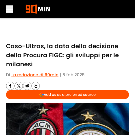
Skip to main content
Caso-Ultras, la data della decisione
della Procura FIGC: gli sviluppi per le
milanesi
Di
La redazione di 90min
|
6 feb 2025
Add us as a preferred source