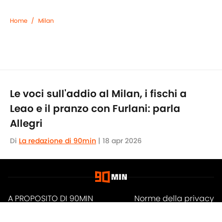
Home
/
Milan
Le voci sull'addio al Milan, i fischi a
Leao e il pranzo con Furlani: parla
Allegri
Di
La redazione di 90min
|
18 apr 2026
A PROPOSITO DI 90MIN
Norme della privacy
Politica di Cookie
Termini & condizioni