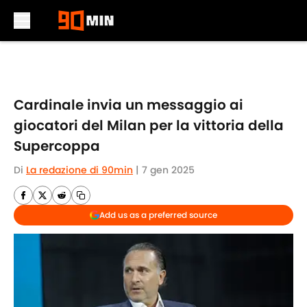
Skip to main content
Cardinale invia un messaggio ai
giocatori del Milan per la vittoria della
Supercoppa
Di
La redazione di 90min
|
7 gen 2025
Add us as a preferred source