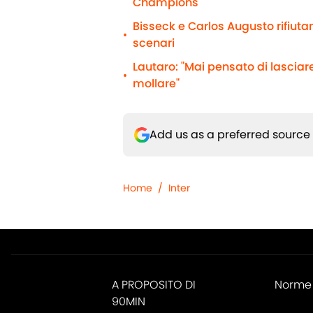
Champions"
Bisseck e Carlos Augusto rifiutano
•
scenari
Lautaro: "Mai pensato di lasciare
•
mollare"
Add us as a preferred source
Home
/
Inter
A PROPOSITO DI
Norme 
90MIN