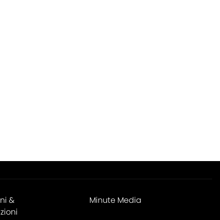
ni &
Minute Media
zioni