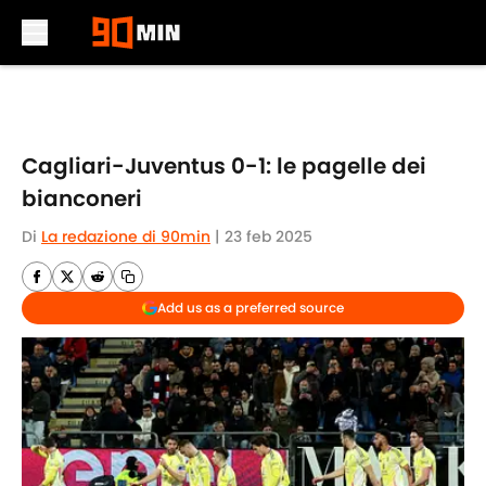
Skip to main content
Cagliari-Juventus 0-1: le pagelle dei
bianconeri
Di
La redazione di 90min
|
23 feb 2025
Add us as a preferred source