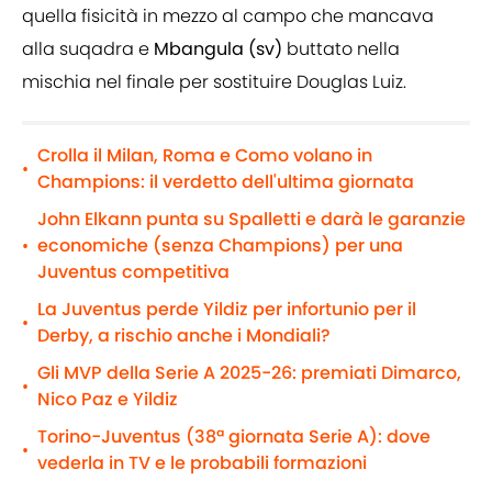
quella fisicità in mezzo al campo che mancava
alla suqadra e
Mbangula (sv)
buttato nella
mischia nel finale per sostituire Douglas Luiz.
Crolla il Milan, Roma e Como volano in
•
Champions: il verdetto dell'ultima giornata
John Elkann punta su Spalletti e darà le garanzie
economiche (senza Champions) per una
•
Juventus competitiva
La Juventus perde Yildiz per infortunio per il
•
Derby, a rischio anche i Mondiali?
Gli MVP della Serie A 2025-26: premiati Dimarco,
•
Nico Paz e Yildiz
Torino-Juventus (38ª giornata Serie A): dove
•
vederla in TV e le probabili formazioni