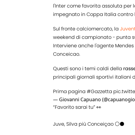
l'Inter come favorita assoluta per l
impegnato in Coppa Italia contro l
Sul fronte calciomercato, la
Juven
weekend di campionato - punta su S
Interviene anche l'agente Mendes 
Conceicao.
Questi sono i temi caldi della
rass
principali giornali sportivi italian
Prima pagina
#Gazzetta
pic.twit
— Giovanni Capuano (@capuanogi
“Favorito sarai tu” 👀
Juve, Silva più Conceiçao ⚪️⚫️