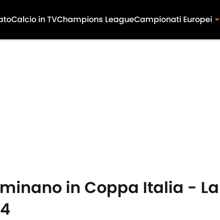
ato
Calcio in TV
Champions League
Campionati Europei
minano in Coppa Italia - 
24