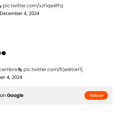
️
pic.twitter.com/xJFIqe4fFq
December 4, 2024
⚫️
icembre🗞️
pic.twitter.com/fQeiktoHTj
r 4, 2024
 on
Google
Follow