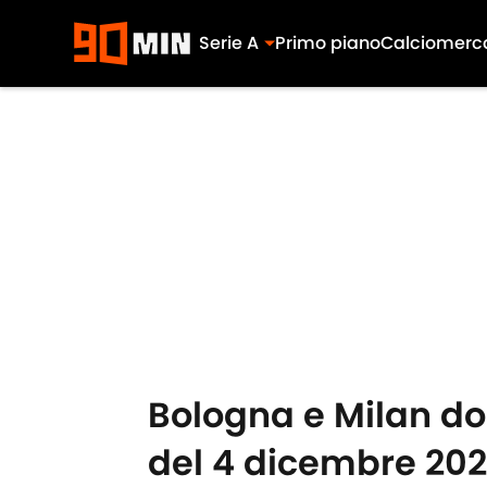
Serie A
Primo piano
Calciomerc
Skip to main content
Bologna e Milan do
del 4 dicembre 20