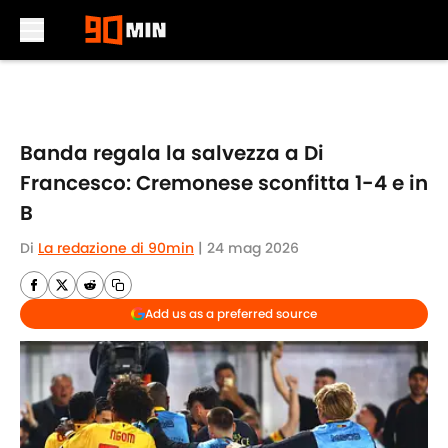
Skip to main content
Banda regala la salvezza a Di
Francesco: Cremonese sconfitta 1-4 e in
B
Di
La redazione di 90min
|
24 mag 2026
Add us as a preferred source