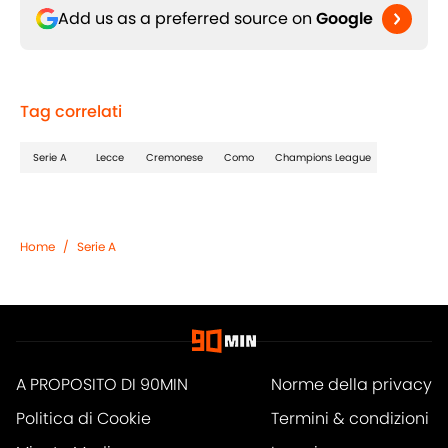
Add us as a preferred source on
Google
Tag correlati
Serie A
Lecce
Cremonese
Como
Champions League
Home
/
Serie A
A PROPOSITO DI 90MIN
Norme della privacy
Politica di Cookie
Termini & condizioni