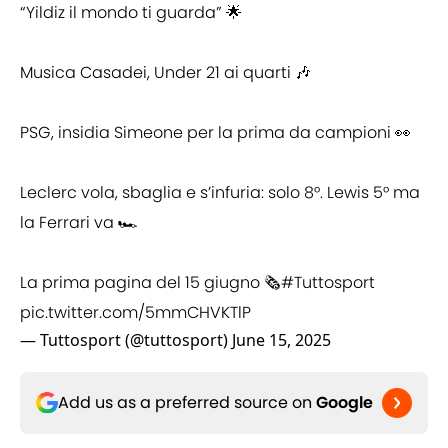
“Yildiz il mondo ti guarda” 🌟
Musica Casadei, Under 21 ai quarti 🎶
PSG, insidia Simeone per la prima da campioni 👀
Leclerc vola, sbaglia e s’infuria: solo 8°. Lewis 5° ma
la Ferrari va 🏎️
La prima pagina del 15 giugno 🗞️
#Tuttosport
pic.twitter.com/5mmCHVKTlP
— Tuttosport (@tuttosport)
June 15, 2025
Add us as a preferred source on
Google