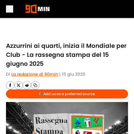
Skip to main content
Azzurrini ai quarti, inizia il Mondiale per
Club - La rassegna stampa del 15
giugno 2025
Di
La redazione di 90min
|
15 giu 2025
Add us as a preferred source