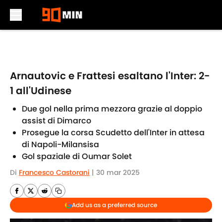
Skip to main content
Arnautovic e Frattesi esaltano l'Inter: 2-
1 all'Udinese
Due gol nella prima mezzora grazie al doppio
assist di Dimarco
Prosegue la corsa Scudetto dell'Inter in attesa
di Napoli-Milansisa
Gol spaziale di Oumar Solet
Di
Francesco Castorani
|
30 mar 2025
Add us as a preferred source