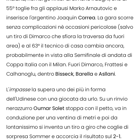
55° toglie fra gli applausi Marko Arnautovic e
inserisce l'argentino Joaquin
Correa
. La gara scorre
senza complicazioni nè occasioni pericolose (salvo
un tiro di Dimarco che sfiora la traversa da fuori
area) e al 63° il tecnico di casa cambia ancora,
probabilmente in vista alla Semifinale di andata di
Coppa Italia con il Milan. Fuori Dimarco, Frattesi e
Calhanoglu, dentro
Bisseck
,
Barella
e
Asllani
.
L'
impasse
la supera uno dei più in forma
dell'Udinese con una giocata da urlo. Su un rinvio
nerazzurro
Oumar
Solet
stoppa con il petto, va in
conduzione per una ventina di metri e poi da
lontanissimo si inventa un tiro a giro che coglie di
sorpresa Sommer e accorcia il risultato sul
2-1.