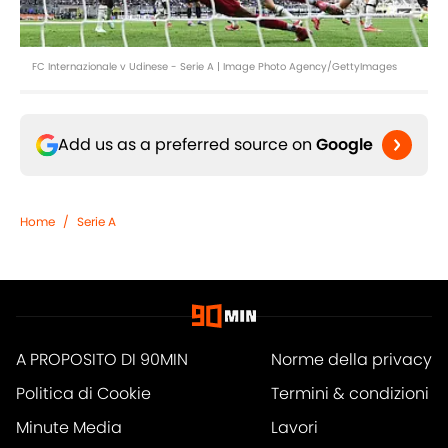
FC Internazionale v Udinese - Serie A | Image Photo Agency/GettyImages
Add us as a preferred source on
Google
Home
/
Serie A
A PROPOSITO DI 90MIN
Norme della privacy
Politica di Cookie
Termini & condizioni
Minute Media
Lavori