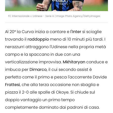
FC Internazionale v Udinese - Serie A | Image Photo Agency/GettyImages
Al 20° la Curva inizia a cantare e
l'Inter
si scioglie
trovando il
raddoppio
meno di 10 minuti più tardi. I
nerazzurri attraggono l'Udinese nella propria metà
campo e la spaccano in due con una
verticalizzazione improvvisa.
Mkhitaryan
conduce e
imbuca per
Dimarco
, il cui secondo assist è
perfetto come il primo e pesca l'accorrente Davide
Frattesi
, che alla terza occasione non sbaglia e
piazza il 2-0 alle spalle di Okoye. Si chiude sul
doppio vantaggio un primo tempo
completamente dominato dai padroni di casa.