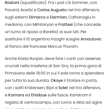
Bastoni
(squalificato). Fra i pali c'è Sommer, con
Pavard, Acerbi e
Carlos Augusto
nel trio difensivo;
sugli esterni
Dimarco
e
Darmian
, Calhanoglu in
mediana, con Mkhitaryan e
Frattesi
(che concede
un turno di riposo a Barella) ai suoi lati. Per
sostituire il 10 argentino Inzaghi sceglie
Arnautovic
al fianco del francese Marcus Thuram.
Anche Kosta Runjaic deve fare i conti con assenze
cruciali nella trasferta di San Siro, la prima gara di
Primavera delle 18:00 in cui il sole torna a splendere
per tutta la sua durata.
Okoye
il titolare in porta,
con i soliti Kristensen, Bijol e
Solet
nel trio difensivo,
e
Kamara
ed
Ehizibue
sulle fasce. Karlstrom il
regista di centrocampo, con Lovric e Atta ad agire