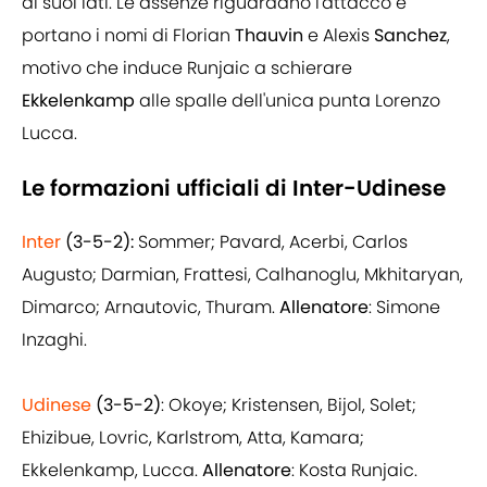
ai suoi lati. Le assenze riguardano l'attacco e
portano i nomi di Florian
Thauvin
e Alexis
Sanchez
,
motivo che induce Runjaic a schierare
Ekkelenkamp
alle spalle dell'unica punta Lorenzo
Lucca.
Le formazioni ufficiali di Inter-Udinese
Inter
(3-5-2):
Sommer; Pavard, Acerbi, Carlos
Augusto; Darmian, Frattesi, Calhanoglu, Mkhitaryan,
Dimarco; Arnautovic, Thuram.
Allenatore
: Simone
Inzaghi.
Udinese
(3-5-2)
: Okoye; Kristensen, Bijol, Solet;
Ehizibue, Lovric, Karlstrom, Atta, Kamara;
Ekkelenkamp, Lucca.
Allenatore
: Kosta Runjaic.