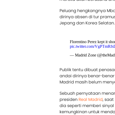
Peluang hengkangnya Mbap
dirinya absen di tur pram
Jepang dan Korea Selatan.
Florentino Perez kept it s
pic.twitter.com/VgPTmRfs
— Madrid Zone (@theMad
Publik tentu dibuat penas
andai dirinya benar-bena
Madrid masih belum meny
Sebuah pernyataan menarik
presiden
Real Madrid
, saa
dia seperti memberi siny
kemungkinan untuk mend