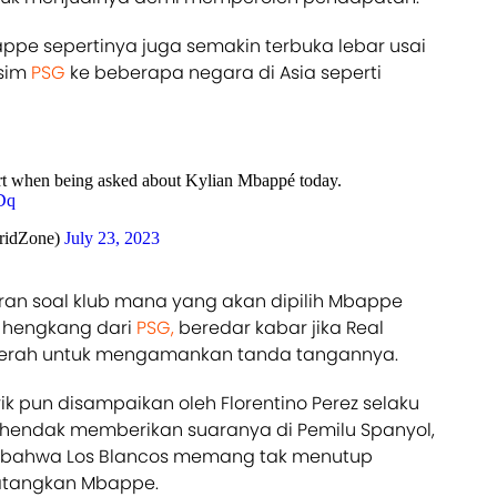
pe sepertinya juga semakin terbuka lebar usai
usim
PSG
ke beberapa negara di Asia seperti
hort when being asked about Kylian Mbappé today.
Dq
ridZone)
July 23, 2023
aran soal klub mana yang akan dipilih Mbappe
r hengkang dari
PSG,
beredar kabar jika Real
erah untuk mengamankan tanda tangannya.
 pun disampaikan oleh Florentino Perez selaku
t hendak memberikan suaranya di Pemilu Spanyol,
al bahwa Los Blancos memang tak menutup
atangkan Mbappe.