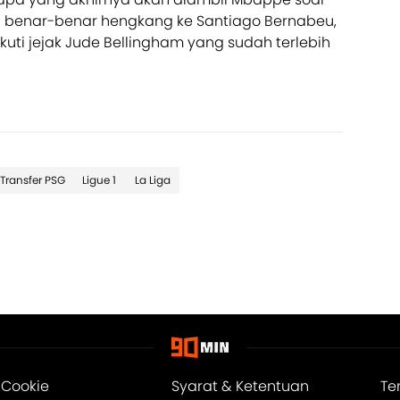
 benar-benar hengkang ke Santiago Bernabeu,
i jejak Jude Bellingham yang sudah terlebih
Transfer PSG
Ligue 1
La Liga
 Cookie
Syarat & Ketentuan
Te