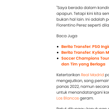
"Saya berada dalam kondis
apapun. Tetapi kini kita s
bukan hal lain. Ini adalah 
Florentino Perez seperti di
Baca Juga
Berita Transfer: PSG Ing
Berita Transfer: Kylian
Soccer Champions Tour 
dan Tim yang Berlaga
Ketertarikan
Real Madrid
pa
mengejutkan, sang pemain
panas 2022, namun secara 
untuk menandatangani ko
Los Blancos
geram.
Patut ditunggu keputusan