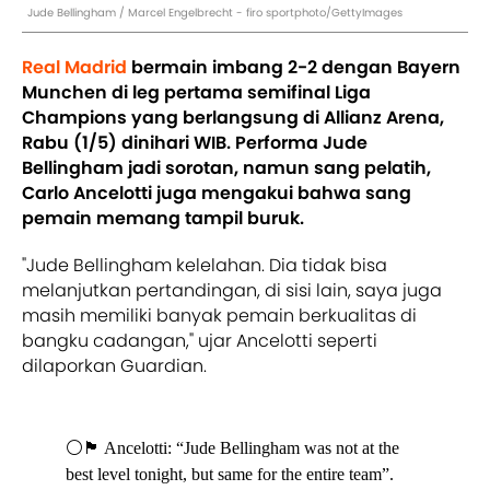
Jude Bellingham / Marcel Engelbrecht - firo sportphoto/GettyImages
Real Madrid
bermain imbang 2-2 dengan Bayern
Munchen di leg pertama semifinal Liga
Champions yang berlangsung di Allianz Arena,
Rabu (1/5) dinihari WIB. Performa Jude
Bellingham jadi sorotan, namun sang pelatih,
Carlo Ancelotti juga mengakui bahwa sang
pemain memang tampil buruk.
"Jude Bellingham kelelahan. Dia tidak bisa
melanjutkan pertandingan, di sisi lain, saya juga
masih memiliki banyak pemain berkualitas di
bangku cadangan," ujar Ancelotti seperti
dilaporkan Guardian.
⚪️🏴󠁧󠁢󠁥󠁮󠁧󠁿 Ancelotti: “Jude Bellingham was not at the
best level tonight, but same for the entire team”.