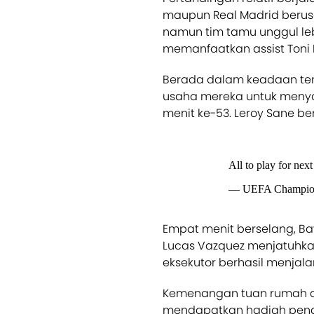
maupun Real Madrid berus
namun tim tamu unggul lebi
memanfaatkan assist Toni 
Berada dalam keadaan tert
usaha mereka untuk meny
menit ke-53. Leroy Sane b
All to play for nex
— UEFA Champion
Empat menit berselang, Ba
Lucas Vazquez menjatuhka
eksekutor berhasil menja
Kemenangan tuan rumah ak
mendapatkan hadiah penalt