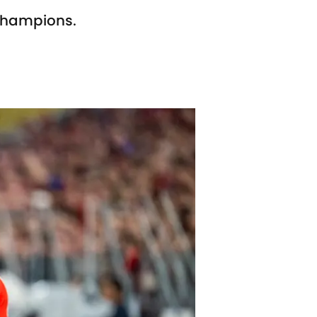
Champions.