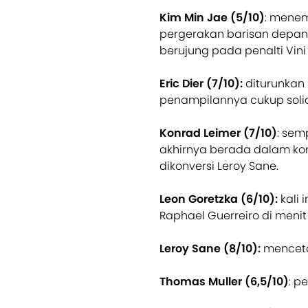
Kim Min Jae (5/10)
: menem
pergerakan barisan depan
berujung pada penalti Vini 
Eric Dier (7/10):
diturunkan 
penampilannya cukup solid
Konrad Leimer (7/10)
: sem
akhirnya berada dalam kond
dikonversi Leroy Sane.
Leon Goretzka (6/10):
kali 
Raphael Guerreiro di menit
Leroy Sane (8/10):
menceta
Thomas Muller (6,5/10)
: p