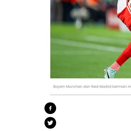
Bayern Munchen dan Real Madrid bermain imb