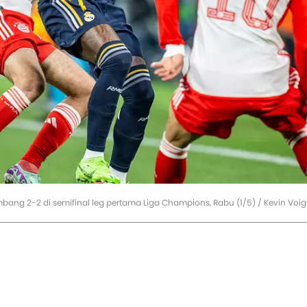
ang 2-2 di semifinal leg pertama Liga Champions, Rabu (1/5) / Kevin Voi