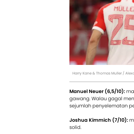
Harry Kane & Thomas Muller / Ale
Manuel Neuer (6,5/10):
mas
gawang. Walau gagal meno
sejumlah penyelematan pe
Joshua Kimmich (7/10):
me
solid.