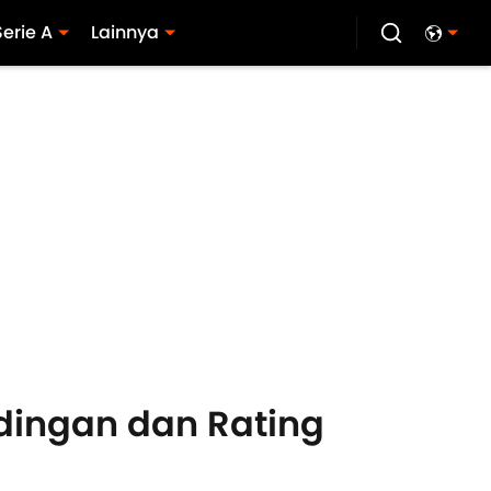
Serie A
Lainnya
ndingan dan Rating