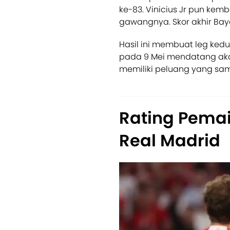
ke-83. Vinicius Jr pun ke
gawangnya. Skor akhir Baye
Hasil ini membuat leg ked
pada 9 Mei mendatang aka
memiliki peluang yang sama 
Rating Pema
Real Madrid