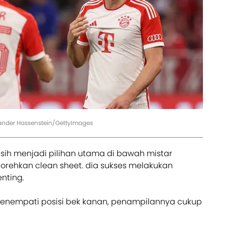
xander Hassenstein/GettyImages
ih menjadi pilihan utama di bawah mistar
rehkan clean sheet. dia sukses melakukan
nting.
nempati posisi bek kanan, penampilannya cukup