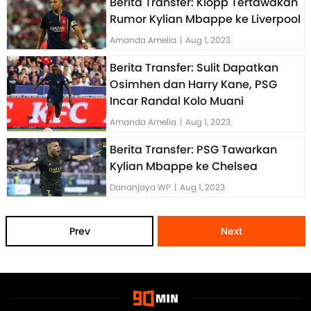
Berita Transfer: Klopp Tertawakan
Rumor Kylian Mbappe ke Liverpool
Amanda Amelia
|
Aug 1, 2023
Berita Transfer: Sulit Dapatkan
Osimhen dan Harry Kane, PSG
Incar Randal Kolo Muani
Amanda Amelia
|
Aug 1, 2023
Berita Transfer: PSG Tawarkan
Kylian Mbappe ke Chelsea
Dananjaya WP
|
Aug 1, 2023
Prev
Next