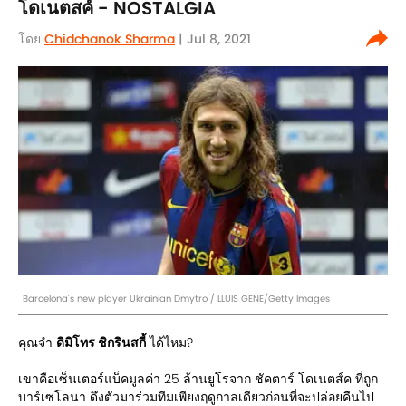
โดเนตสค์ - NOSTALGIA
โดย
Chidchanok Sharma
| Jul 8, 2021
Barcelona's new player Ukrainian Dmytro / LLUIS GENE/Getty Images
คุณจำ
ดิมิโทร ชิกรินสกี้
ได้ไหม?
เขาคือเซ็นเตอร์แบ็คมูลค่า 25 ล้านยูโรจาก ชัคตาร์ โดเนตส์ค ที่ถูก
บาร์เซโลนา ดึงตัวมาร่วมทีมเพียงฤดูกาลเดียวก่อนที่จะปล่อยคืนไป