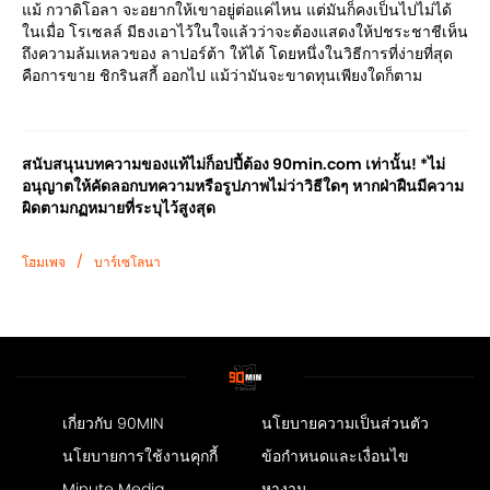
แม้ กวาดิโอลา จะอยากให้เขาอยู่ต่อแค่ไหน แต่มันก็คงเป็นไปไม่ได้
ในเมื่อ โรเซลล์ มีธงเอาไว้ในใจแล้วว่าจะต้องแสดงให้ปชระชาชีเห็น
ถึงความล้มเหลวของ ลาปอร์ต้า ให้ได้ โดยหนึ่งในวิธีการที่ง่ายที่สุด
คือการขาย ชิกรินสกี้ ออกไป แม้ว่ามันจะขาดทุนเพียงใดก็ตาม
สนับสนุนบทความของแท้ไม่ก็อปปี้ต้อง 90min.com เท่านั้น! *ไม่
อนุญาตให้คัดลอกบทความหรือรูปภาพไม่ว่าวิธีใดๆ หากฝ่าฝืนมีความ
ผิดตามกฏหมายที่ระบุไว้สูงสุด
/
โฮมเพจ
บาร์เซโลนา
เกี่ยวกับ 90MIN
นโยบายความเป็นส่วนตัว
นโยบายการใช้งานคุกกี้
ข้อกำหนดและเงื่อนไข
Minute Media
หางาน