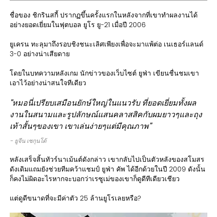
ชื่อของ ชิกรินสกี้ ปรากฏขึ้นครั้งแรกในหลังจากที่เขาทำผลงานได้
อย่างยอดเยี่ยมในฟุตบอล ยูโร ยู-21 เมื่อปี 2006
ยูเครน ทะลุมาถึงรอบชิงชนะเลิศเพียงเพื่อจะมาแพ้ต่อ เนเธอร์แลนด์
3-0 อย่างน่าเสียดาย
โดยในบทความหลังเกม นักข่าวของเว็บไซต์ ยูฟ่า เขียนชื่นชมเขา
เอาไว้อย่างน่าสนใจทีเดียว
"หมอนี่เปรียบเสมือนยักษ์ใหญ่ในแนวรับ ที่ยอดเยี่ยมทั้งผล
งานในสนามและรูปลักษณ์แสนคลาสสิคกับผมยาวๆและถุง
เท้าสั้นๆของเขา เขาเล่นง่ายๆแต่มีคุณภาพ"
-
ยูจีน เซกุนโด้
หลังเสร็จสิ้นทัวร์นาเม้นต์ดังกล่าว เขากลับไปเป็นตัวหลังของสโมสร
ดังเดิมแถมยังช่วยทีมคว้าแชมป์ ยูฟ่า คัพ ได้อีกด้วยในปี 2009 ดังนั้น
ก็คงไม่ผิดอะไรหากจะบอกว่าเรซูเม่ของเขาก็ดูดีทีเดียวเชียว
แต่ดูดีขนาดที่จะมีค่าตัว 25 ล้านยูโรเลยหรือ?