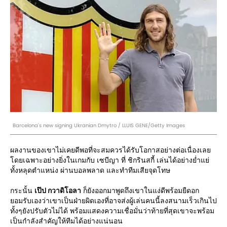
Barcelona's new signing Ukranian Dmytro / LLUIS GENE/Getty Images
ผลงานของเขาไม่เคยดีพอที่จะสมควรได้รับโอกาสอย่างต่อเนื่องเลย
โดยเฉพาะอย่างยิ่งในเกมกับ เซบีญา ที่ ชิกรินสกี้ เล่นได้อย่างย่ำแย่
ทั้งหลุดตำแหน่ง ผ่านบอลพลาด และทำทีมเสียจุดโทษ
กระนั้น
เป๊ป กวาดิโอลา
ก็ยังออกมาพูดถึงเขาในแง่ดีพร้อมยืดอก
ยอมรับเองว่าเขาเป็นฝ่ายผิดเองที่อาจส่งผู้เล่นคนนี้ลงสนามเร็วเกินไป
ทั้งๆยังปรับตัวไม่ได้ พร้อมแสดงความเชื่อมั่นว่าท้ายที่สุดเขาจะพร้อม
เป็นกำลังสำคัญให้ทีมได้อย่างแน่นอน