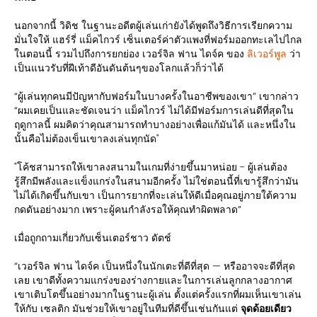
นอกจากนี้ วิดิช ในฐานะอดีตผู้เล่นเก่ายังได้พูดถึงวิธีการเรียกความ
มั่นใจให้ แฮร์รี่ แม็คไกวร์ เซ็นเตอร์ค่าตัวแพงที่ฟอร์มออกทะเลไปไกล
ในตอนนี้ รวมไปถึงการยกย่อง เวอร์จิล ฟาน ไดจ์ค ของ
ลิเวอร์พูล
ว่า
เป็นแนวรับที่ฝีเท้าดีอันดันต้นๆของโลกแล้วก็ว่าได้
“ผู้เล่นทุกคนมีปัญหากับฟอร์มในบางครั้งในอาชีพของเขา” เขากล่าว
“ผมเคยเป็นและชัดเจนว่า แม็คไกวร์ ไม่ได้มีฟอร์มการเล่นดีที่สุดใน
ฤดูกาลนี้ ผมคิดว่าคุณสามารถทำบางอย่างเพื่อแก้มันได้ และหนึ่งใน
นั้นคือไม่ต้องเข็นเขาลงเล่นทุกนัด"
"โค้ชสามารถให้เขาลงสนามในเกมที่ง่ายขึ้นมาหน่อย - ผู้เล่นต้อง
รู้สึกมีพลังและแข็งแกร่งในสนามอีกครั้ง ไม่ใช่ตอนนี้ที่เขารู้สึกว่ามัน
ไม่ได้เกิดขึ้นกับเขา เป็นการยากที่จะเล่นให้ดีเมื่อคุณอยู่ภายใต้ความ
กดดันอย่างมาก เพราะผู้คนกำลังรอให้คุณทำผิดพลาด”
เมื่อถูกถามเกี่ยวกับเซ็นเตอร์ชาว ดัตช์
“เวอร์จิล ฟาน ไดจ์ค เป็นหนึ่งในนักเตะที่ดีที่สุด — หรืออาจจะดีที่สุด
เลย เขาดีทั้งความแกร่งของร่างกายและในการเล่นลูกกลางอากาศ
เขาเติบโตขึ้นอย่างมากในฐานะผู้เล่น ตั้งแต่ครั้งแรกที่ผมเห็นเขาเล่น
ให้กับ เซลติก มันช่วยให้เขาอยู่ในทีมที่ดีขึ้นเช่นกันแต่
จุดด้อยเดียว