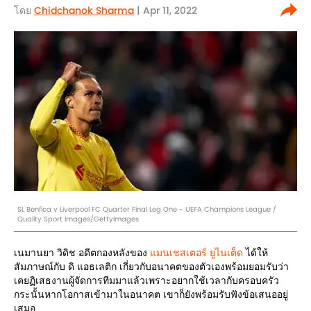
โดย
Chidchanok Sharma
| Apr 11, 2022
SL Benfica v Liverpool FC Quarter Final Leg One - UEFA Champions League /
Quality Sport Images/GettyImages
เนมานยา วิดิช อดีตกองหลังของ
แมนเชสเตอร์ ยูไนเต็ด
ได้ให้
สัมภาษณ์กับ ดิ แอธเลติก เกี่ยวกับอนาคตของตัวเองพร้อมยอมรับว่า
เคยฏิเสธงานผู้จัดการทีมมาแล้วเพราะอยากใช้เวลากับครอบครัว
กระนั้นหากโอกาสเข้ามาในอนาคต เขาก็ยังพร้อมรับฟังข้อเสนออยู่
เสมอ