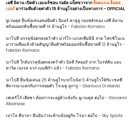
เอซี มิลาน เปิดตัว เอแมร์ซอน รอยัล แบ็คขวาจาก
ท็อตแนม ฮ็อตส
เปอร์
มาร่วมทีมด้วยค่าตัว 15 ล้านยูโรอย่างเป็นทางการ - OFFICIAL
ยูเวนตุส ยื่นข้อเสนอขอยืมตัว ปิแอร์ คาลูลู กองหลังของ เอซี มิลาน
พร้อมออปชั่นซื้อขาดที่ 14 ล้านยูโร - Fabrizio Romano
นาโปลี บรรลุข้อตกลงคว้าตัว มาร์โก เบรสเซียนีนี จาด โฟรซิโนเน
มาร่วมทีมแล้วด้วยสัญญายืมตัวพร้อมออปชั่นซื้อขาดที่ 12 ล้านยูโร -
Fabrizio Romano
นาโปลี ใกล้บรรลุข้อตกลงคว้าตัว บิลลี กิลมอร์ จาก ไบรท์ตัน และ
ดาวิด เนเรส จาก เบนฟิก้า แล้ว - Fabrizio Romano
นาโปลี ยื่นข้อเสนอ 25 ล้านยูโรบวกโบนัส 5 ล้านยูโรให้กับ เชลซี
พิจารณาแลกกับการล่อยตัว โรเมลู ลูกากู - Gianluca Di Marzio
เฟเดริโก้ เคียซา ต้องการจะอยู่ค้าแข้งกับ ยูเวนตุส ต่อไป - Giovanni
Albanese
เปาโล ดีบาลา ยืนยันว่าจะค้าแข้งอยู่กับ โรมา ต่อไป - Sky Sports