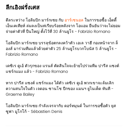
ลีกเอิงฝรั่งเศส
ดีลระหว่าง โอลิมปิก มาร์กเซย กับ
อาร์เซนอล
ในการขอซื้อ เอ็ดดี้
เอ็นเคเทียห์ ล่มลงเป็นท่เรียบร้อยหลังจาก โอแอม ยืนยันว่าจะไม่ยอม
จ่ายค่าตัวที่ ปืนใหญ่ ตั้งไว้ที่ 30 ล้านยูโร - Fabrizio Romano
โอลิมปิก มาร์กเซย บรรลุข้อตกลงคว้าตัว เอเล วาฮี กองหน้าจาก ล็
องส์ มาร่วมทีมแล้วด้วยค่าตัว 25 ล้านยูโรบวกโบนัส 5 ล้านยูโร -
Fabrizio Romano
เดซิเร ดูเอ้ ตัวรุกของ แรนส์ ตัดสินใจจะย้ายไปร่วมทีม ปารีส แซงต์
แชร์กแมง แล้ว - Fabrizio Romano
หาก ปารีส แซงต์ แชร์กแมง ได้ตัว เดซิเร ดูเอ้ พวกเขาจะล้มเลิก
ความสนใจในตัว เจดอน ซานโช ปีกของ แมนฯ ยูไนเต็ด ทันที -
Graeme Bailey
โอลิมปิก มาร์กเซย กำลังเจรจากับ ดอร์ทมุนด์ ในการขอซื้อตัว ยุส
ซูฟา มูโกโก้ - Sébastien Denis