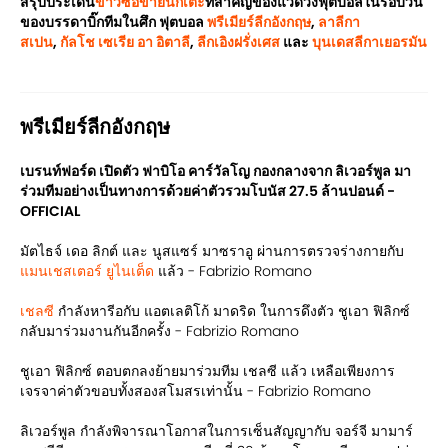
สรุปประเด็น
ข่าวซื้อขายนักเตะ
ที่สำคัญของแวดวงฟุตบอลในรอบวัน
ของบรรดาบิ๊กทีมในศึก ฟุตบอล
พรีเมียร์ลีกอังกฤษ
,
ลาลีกา
สเปน
,
กัลโช เซเรีย อา อิตาลี
,
ลีกเอิงฝรั่งเศส
และ
บุนเดสลีกาเยอรมัน
พรีเมียร์ลีกอังกฤษ
เบรนท์ฟอร์ด เปิดตัว ฟาบิโอ คาร์วัลโญ กองกลางจาก ลิเวอร์พูล มา
ร่วมทีมอย่างเป็นทางการด้วยค่าตัวรวมโบนัส 27.5 ล้านปอนด์ -
OFFICIAL
มัตไธจ์ เดอ ลิกต์ และ นูสแซร์ มาซราอู ผ่านการตรวจร่างกายกับ
แมนเชสเตอร์ ยูไนเต็ด
แล้ว - Fabrizio Romano
เชลซี
กำลังหารีอกับ แอตเลติโก้ มาดริด ในการดึงตัว ชูเอา ฟิลิกซ์
กลับมาร่วมงานกันอีกครั้ง - Fabrizio Romano
ชูเอา ฟิลิกซ์ ตอบตกลงย้ายมาร่วมทีม เชลซี แล้ว เหลือเพียงการ
เจรจาค่าตัวขอบทั้งสองสโมสรเท่านั้น - Fabrizio Romano
ลิเวอร์พูล กำลังพิจารณาโอกาสในการเซ็นสัญญากับ จอร์จี มามาร์