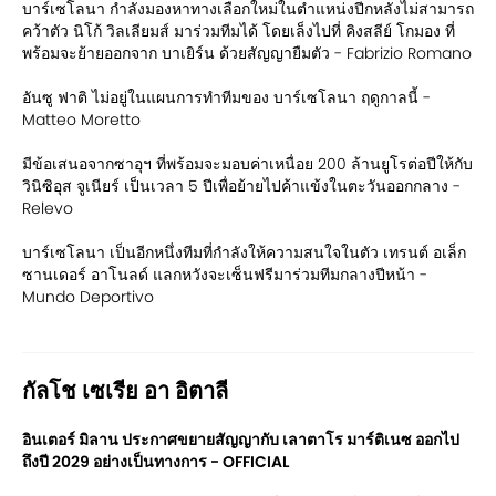
บาร์เซโลนา กำลังมองหาทางเลือกใหม่ในตำแหน่งปีกหลังไม่สามารถ
คว้าตัว นิโก้ วิลเลียมส์ มาร่วมทีมได้ โดยเล็งไปที่ คิงสลีย์ โกมอง ที่
พร้อมจะย้ายออกจาก บาเยิร์น ด้วยสัญญายืมตัว - Fabrizio Romano
อันซู ฟาติ ไม่อยู่ในแผนการทำทีมของ บาร์เซโลนา ฤดูกาลนี้ -
Matteo Moretto
มีข้อเสนอจากซาอุฯ ที่พร้อมจะมอบค่าเหนื่อย 200 ล้านยูโรต่อปีให้กับ
วินิซิอุส จูเนียร์ เป็นเวลา 5 ปีเพื่อย้ายไปค้าแข้งในตะวันออกกลาง -
Relevo
บาร์เซโลนา เป็นอีกหนึ่งทีมที่กำลังให้ความสนใจในตัว เทรนต์ อเล็ก
ซานเดอร์ อาโนลด์ แลกหวังจะเซ็นฟรีมาร่วมทีมกลางปีหน้า -
Mundo Deportivo
กัลโช เซเรีย อา อิตาลี
อินเตอร์ มิลาน ประกาศขยายสัญญากับ เลาตาโร มาร์ติเนซ ออกไป
ถึงปี 2029 อย่างเป็นทางการ - OFFICIAL