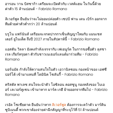
อารอน วาน บิสซาก้า เตรียมจะเปิดตัวกับ เวสต์แฮม ในวันนี้ด้วย
ค่าตัว 15 ล้านปอนด์ - Fabrizio Romano
ลิเวอร์พูล ยืนยันว่าจะไม่ยอมปล่อยตัว เซปป์ ฟาน เดน เบิร์ก ออกจาก
ทีมด้วยค่าตัวต่ำกว่า 20 ล้านปอนด์
บรูโน แฟร์นันส์ เดรียมจะจรดปากกาเซ็นสัญญาใหมกับ แมนเชส
เตอร์ ยูไนเต็ด ถึงปี 2027 ภายในสัปดาห์นี้ - Fabrizio Romano
แอสตัน วิลลา ยังคงกำลังเจรจากับ เฟเยนูร์ด ในการขอซื้อตัว ลุสซา
เรล เกียร์ทรุยดา ตัวรับชาวเนเธอร์แลนด์มาร่วมทีม - Fabrizio
Romano
บอร์นมัธ กำลังให้ความสนใจในตัว เอวานิลซอน กองหน้าของ เอฟซี
ปอร์โต้ เข้ามาแทนที่ โดมินิค โซลันกี้ - Fabrizio Romano
คริสตัล พาเลซ สนใจจะนำตัว โอซิลอน คอสซูนู กองหลังของ ไบเอ
อร์ เลเวอร์คูเซน เข้ามาหาก มาร์ค เกฮี ย้ายออกจากทีมไป - Fabrizio
Romano
เรอัล โซเซียดาด ยืนยันว่าหาก
ลิเวอร์พูล
ต้องการจะคว้าตัว มาร์ติน
ซูบิเมนดี้ พวกเขาต้องจ่ายค่าฉีกสัญญาที่ระบุไว้ที่ 51 ล้านปอนด์