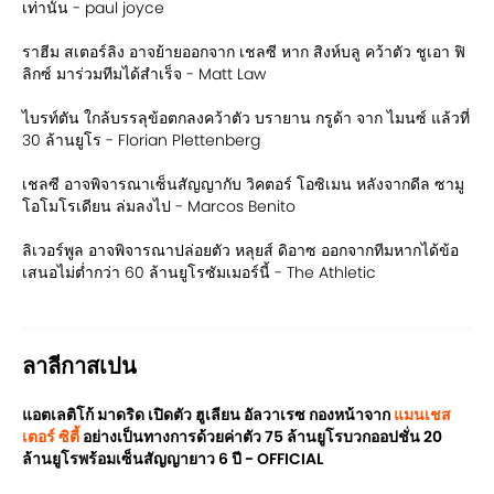
เท่านั้น - paul joyce
ราฮีม สเตอร์ลิง อาจย้ายออกจาก เชลซี หาก สิงห์บลู คว้าตัว ชูเอา ฟิ
ลิกซ์ มาร่วมทีมได้สำเร็จ - Matt Law
ไบรท์ตัน ใกล้บรรลุข้อตกลงคว้าตัว บรายาน กรูด้า จาก ไมนซ์ แล้วที่
30 ล้านยูโร - Florian Plettenberg
เชลซี อาจพิจารณาเซ็นสัญญากับ วิคตอร์ โอซิเมน หลังจากดีล ซามู
โอโมโรเดียน ล่มลงไป - Marcos Benito
ลิเวอร์พูล อาจพิจารณาปล่อยตัว หลุยส์ ดิอาซ ออกจากทีมหากได้ข้อ
เสนอไม่ต่ำกว่า 60 ล้านยูโรซัมเมอร์นี้ - The Athletic
ลาลีกาสเปน
แอตเลติโก้ มาดริด เปิดตัว ฮูเลียน อัลวาเรซ กองหน้าจาก
แมนเชส
เตอร์ ซิตี้
อย่างเป็นทางการด้วยค่าตัว 75 ล้านยูโรบวกออปชั่น 20
ล้านยูโรพร้อมเซ็นสัญญายาว 6 ปี - OFFICIAL