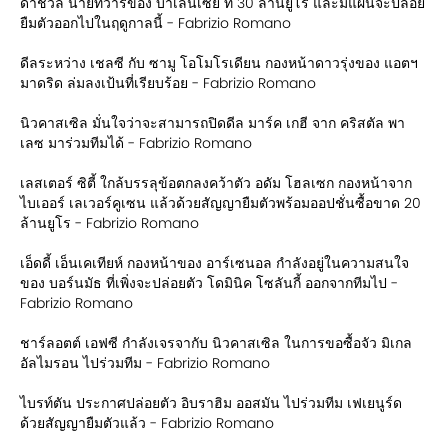
ดาชวีลี นายทวารของ บาเลนเซีย ที่ 30 ล้านยูโร และมีแผนจะปล่อย
ยืมตัวออกไปในฤดูกาลนี้ - Fabrizio Romano
ดีลระหว่าง เชลซี กับ ซามู โอโมโรเดียน กองหน้าดาวรุ่งของ แอตฯ
มาดริด ล่มลงเป้นที่เรียบร้อย - Fabrizio Romano
นิวคาสเซิล มั่นใจว่าจะสามารถปิดดีล มาร์ค เกฮี จาก คริสตัล พา
เลซ มาร่วมทีมได้ - Fabrizio Romano
เลสเตอร์ ซิตี้ ใกล้บรรลุข้อตกลงคว้าตัว อดัม โฮลเซก กองหน้าจาก
ไบเออร์ เลเวอร์คูเซน แล้วด้วยสัญญายืมตัวพร้อมออปชั่นซื้อขาด 20
ล้านยูโร - Fabrizio Romano
เอ็ดดี้ เอ็นเคเทียห์ กองหน้าของ อาร์เซนอล กำลังอยู่ในความสนใจ
ของ บอร์นมัธ ที่เพิ่งจะปล่อยตัว โดมินิค โซลันกี้ ออกจากทีมไป -
Fabrizio Romano
ชาร์ลอตต์ เอฟซี กำลังเจรจากับ นิวคาสเซิล ในการขอซื้อจัว มิเกล
อัลไมรอน ไปร่วมทีม - Fabrizio Romano
ไบรท์ตัน ประกาศปล่อยตัว อิบราฮิม ออสมัน ไปร่วมทีม เฟเยนูร์ด
ด้วยสัญญายืมตัวแล้ว - Fabrizio Romano