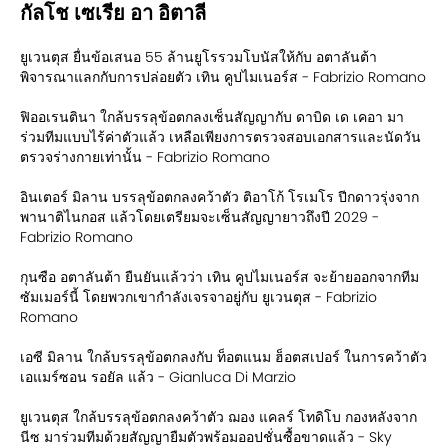
กัลโช เซเรีย อา อิตาลี
ยูเวนตุส ยื่นข้อเสนอ 55 ล้านยูโรรวมโบนัสให้กับ อตาลันต้า
พิจารณาแลกกับการปล่อยตัว เทิน คูปไมเนอร์ส - Fabrizio Romano
ฟิออเรนตินา ใกล้บรรลุข้อตกลงเซ็นสัญญากับ ดาบิด เด เคอา มา
ร่วมทีมแบบไร้ค่าตัวแล้ว เหลือเพียงการตรวจสอบเอกสารและนัดวัน
ตรวจร่างกายเท่านั้น - Fabrizio Romano
อินเตอร์ มิลาน บรรลุข้อตกลงคว้าตัว ติอาโก้ โรเมโร ปีกดาวรุ่งจาก
พานาติไนกอส แล้วโดยเตรียมจะเซ็นสัญญายาวถึงปี 2029 -
Fabrizio Romano
กุนซือ อตาลันต้า ยืนยันแล้วว่า เทิน คูปไมเนอร์ส จะย้ายออกจากทีม
ซัมเมอร์นี้ โดยพวกเขากำลังเจรจาอยู่กับ ยูเวนตุส - Fabrizio
Romano
เอซี มิลาน ใกล้บรรลุข้อตกลงกับ ท็อตแนม ฮ็อตสเปอร์ ในการคว้าตัว
เอแมร์ซอน รอยัล แล้ว - Gianluca Di Marzio
ยูเวนตุส ใกล้บรรลุข้อตกลงคว้าตัว ฌอง แคลร์ โทดิโบ กองหลังจาก
นีซ มาร่วมทีมด้วยสัญญายืมตัวพร้อมออปชั่นซื้อขาดแล้ว - Sky