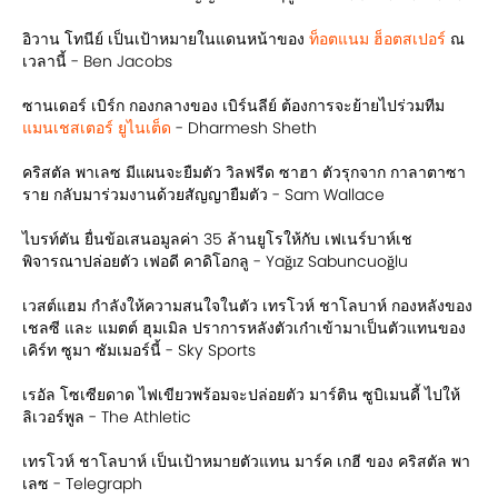
อิวาน โทนีย์ เป็นเป้าหมายในแดนหน้าของ
ท็อตแนม ฮ็อตสเปอร์
ณ
เวลานี้ - Ben Jacobs
ซานเดอร์ เบิร์ก กองกลางของ เบิร์นลีย์ ต้องการจะย้ายไปร่วมทีม
แมนเชสเตอร์ ยูไนเต็ด
- Dharmesh Sheth
คริสตัล พาเลซ มีแผนจะยืมตัว วิลฟรีด ซาฮา ตัวรุกจาก กาลาตาซา
ราย กลับมาร่วมงานด้วยสัญญายืมตัว - Sam Wallace
ไบรท์ตัน ยื่นข้อเสนอมูลค่า 35 ล้านยูโรให้กับ เฟเนร์บาห์เช
พิจารณาปล่อยตัว เฟอดี คาดิโอกลู - Yağız Sabuncuoğlu
เวสต์แฮม กำลังให้ความสนใจในตัว เทรโวห์ ชาโลบาห์ กองหลังของ
เชลซี และ แมตต์ ฮุมเมิล ปราการหลังตัวเก๋าเข้ามาเป็นตัวแทนของ
เคิร์ท ซูมา ซัมเมอร์นี้ - Sky Sports
เรอัล โซเซียดาด ไฟเขียวพร้อมจะปล่อยตัว มาร์ติน ซูบิเมนดี้ ไปให้
ลิเวอร์พูล - The Athletic
เทรโวห์ ชาโลบาห์ เป็นเป้าหมายตัวแทน มาร์ค เกฮี ของ คริสตัล พา
เลซ - Telegraph