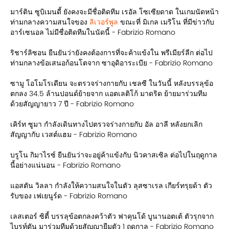
มาร์ติน ซูบิเมนดี้ ยังคงจะมีชื่อติดทีม เรอัล โซเซียดาด ในเกมนัดหน้า
ท่ามกลางความสนใจของ
ลิเวอร์พูล
ขณะที่ มิเกล เมริโน ที่มีข่าวกับ
อาร์เซนอล ไม่มีชื่อติดทีมในนัดนี้ - Fabrizio Romano
ริชาร์ลิซอน ยืนยันว่ายังคงต้องการที่จะค้าแข้งใน พรีเมียร์ลีก ต่อไป
ท่ามกลางข้อเสนอก้อนโตจาก ซาอุดิอาระเบีย - Fabrizio Romano
ซามู โอโมโรเดียน จะตรวจร่างกายกับ เชลซี ในวันนี้ หลังบรรลุข้อ
ตกลง 34.5 ล้านปอนด์ย้ายจาก แอตเลติโก้ มาดริด ย้ายมาร่วมทีม
ด้วยสัญญายาว 7 ปี - Fabrizio Romano
เคิร์ท ซูมา กำลังเดินทางไปตรวจร่างกายกับ อัล อาลี หลังยกเลิก
สัญญากับ เวสต์แฮม - Fabrizio Romano
บรูโน กิมาไรซ์ ยืนยันว่าจะอยู่ค้าแข้งกับ นิวคาสเซิล ต่อไปในฤดูกาล
นี้อย่างแน่นอน - Fabrizio Romano
แอสตัน วิลลา กำลังให้ความสนใจในตัว ลุสซาเรล เกียร์ทรุยด้า ตัว
รับของ เฟเยนูร์ด - Fabrizio Romano
เลสเตอร์ ซิตี้ บรรลุข้อตกลงคว้าตัว ฟาคุนโด้ บูนานอตเต้ ตัวรุกจาก
ไบรท์ตัน มาร่วมทีมด้วยสัญญายืมตัว 1 ฤดูกาล - Fabrizio Romano