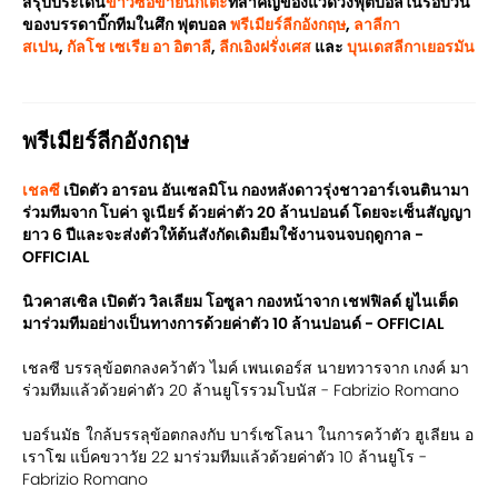
สรุปประเด็น
ข่าวซื้อขายนักเตะ
ที่สำคัญของแวดวงฟุตบอลในรอบวัน
ของบรรดาบิ๊กทีมในศึก ฟุตบอล
พรีเมียร์ลีกอังกฤษ
,
ลาลีกา
สเปน
,
กัลโช เซเรีย อา อิตาลี
,
ลีกเอิงฝรั่งเศส
และ
บุนเดสลีกาเยอรมัน
พรีเมียร์ลีกอังกฤษ
เชลซี
เปิดตัว อารอน อันเซลมิโน กองหลังดาวรุ่งชาวอาร์เจนตินามา
ร่วมทีมจาก โบค่า จูเนียร์ ด้วยค่าตัว 20 ล้านปอนด์ โดยจะเซ็นสัญญา
ยาว 6 ปีและจะส่งตัวให้ต้นสังกัดเดิมยืมใช้งานจนจบฤดูกาล -
OFFICIAL
นิวคาสเซิล เปิดตัว วิลเลียม โอซูลา กองหน้าจาก เชฟฟิลด์ ยูไนเต็ด
มาร่วมทีมอย่างเป็นทางการด้วยค่าตัว 10 ล้านปอนด์ - OFFICIAL
เชลซี บรรลุข้อตกลงคว้าตัว ไมค์ เพนเดอร์ส นายทวารจาก เกงค์ มา
ร่วมทีมแล้วด้วยค่าตัว 20 ล้านยูโรรวมโบนัส - Fabrizio Romano
บอร์นมัธ ใกล้บรรลุข้อตกลงกับ บาร์เซโลนา ในการคว้าตัว ฮูเลียน อ
เราโฆ แบ็คขวาวัย 22 มาร่วมทีมแล้วด้วยค่าตัว 10 ล้านยูโร -
Fabrizio Romano