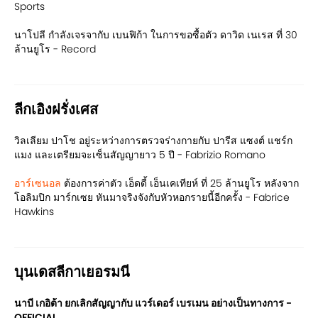
Sports
นาโปลี กำลังเจรจากับ เบนฟิก้า ในการขอซื้อตัว ดาวิด เนเรส ที่ 30
ล้านยูโร - Record
ลีกเอิงฝรั่งเศส
วิลเลียม ปาโช อยู่ระหว่างการตรวจร่างกายกับ ปารีส แซงต์ แชร์ก
แมง และเตรียมจะเซ็นสัญญายาว 5 ปี - Fabrizio Romano
อาร์เซนอล
ต้องการค่าตัว เอ็ดดี้ เอ็นเคเทียห์ ที่ 25 ล้านยูโร หลังจาก
โอลิมปิก มาร์กเซย หันมาจริงจังกับหัวหอกรายนี้อีกครั้ง - Fabrice
Hawkins
บุนเดสลีกาเยอรมนี
นาบี เกอิต้า ยกเลิกสัญญากับ แวร์เดอร์ เบรเมน อย่างเป็นทางการ -
OFFICIAL