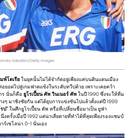
 Alessandro Sabattini/Getty Images
มพ์โดเรีย
ในยุคนั้นไม่ได้จำกัดอยู่เพียงแค่บนดินแดนเมือง
ด้ต่อยอดไปสู่เกมฟาดแข้งในระดับทวีปด้วย เพราะเคยคว้า
ร นั่นก็คือ
ยูโรเปี้ยน คัพ วินเนอร์ คัพ
ในปี 1990 ซึ่งจะให้ทีม
 มาชิงชัยกัน แต่ได้ยุบการแข่งขันไปแล้วตั้งแต่ปี 1999
ุโรป"
ในศึกยูโรเปี้ยน คัพ หรือที่เปลี่ยนชื่อมาเป็น ยูฟ่า
นึ่งครั้งเมื่อปี 1992 แต่น่าเสียดายที่ทำได้ที่สุดเพียงรองแชมป์
าร์เซโลน่า 0-1 นั่นเอง