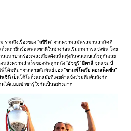
ยม รวมถึงเรื่องของ
"สปิริต"
จากความสมัครสมานสามัคคี
นตั้งแถวยืนร้องเพลงชาติในช่วงก่อนเริ่มเกมการแข่งขัน โดย
นแหกปากร้องเพลงเสียงดังสนั่นทุ่งกันจนแสบแก้วหูกันเลย
่เบี้องหลังความสำเร็จของทัพลูกหนัง "อัซซูรี่"
อิตาลี
ชุดแชมป์
าฟฟ์โค้ชที่มาจากสายสัมพันธ์ของ
"ซามพ์โดเรีย คอนเน็คชั่น"
นชินี่
เป็นโต้โผตั้งแต่สมัยที่เคยค้าแข้งร่วมทีมต้นสังกัด
นได้แบบเข้าขารู้ใจกันเป็นอย่างมาก