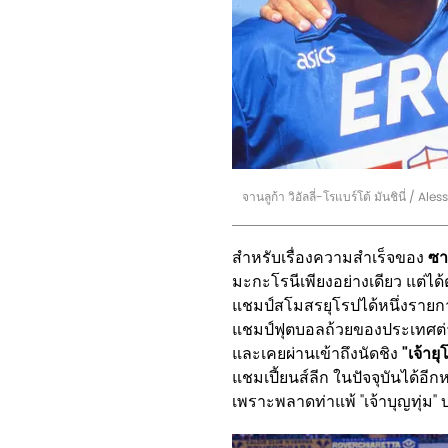
จานลูก้า วิอัลลี่-โรแบร์โต้ มันชินี่ /
สำหรับเรื่องความสำเร็จของ
ซา
มะกะโรนีเพียงอย่างเดียว แต่ไ
แชมป์สโมสรยุโรปได้หนึ่งรายกา
แชมป์ฟุตบอลถ้วยของประเทศต่างๆ
และเคยผ่านเข้าถึงนัดชิง
"เจ้าย
แชมเปี้ยนส์ลีก ในปัจจุบันได้อีกห
เพราะพลาดท่าแพ้ "เจ้าบุญทุ่ม" บ