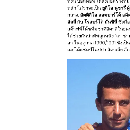
ทั้งนี้ บอสคอฟ ได้ลงมือสร้างที
หลัก ไม่ว่าจะเป็น
ยูลิโอ นูชารี่
ผ
กลาง,
อัตติลิโอ ลอมบาร์โด้
อดีต
อัลลี่
กับ
โรแบร์โต้ มันชินี่
ซึ่งมี
สต๊าฟฟ์โค้ชทีมชาติอิตาลีในยุคปั
ได้ช่วยกันนำทัพลูกหนัง "ลา ซ
อา ในฤดูกาล 1990/1991 ซึ่งเป
เคยได้แชมป์โคปปา อิตาเลีย อีกถึ