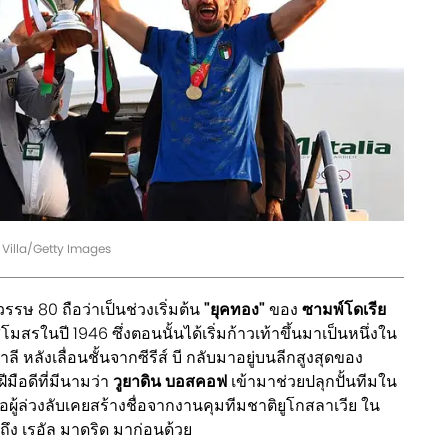
 Villa/Getty Images
รษ 80 ถือว่าเป็นช่วงเริ่มต้น
"ยุคทอง"
ของ
ซามพ์โดเรีย
้งสโมสรในปี 1946 ซึ่งตอนนั้นได้เริ่มก้าวเท้าขึ้นมาเป็นหนึ่งใน
หลังเลื่อนชั้นจากซีรีส์ บี กลับมาอยู่บนลีกสูงสุดของ
มือดีที่มีนามว่า
วูยาดิน บอสคอฟ
เข้ามาช่วยปลุกปั้นทีมใน
อผู้ล่วงลับเคยสร้างชื่อจากงานคุมทีมชาติยูโกสลาเวีย ใน
ถึง เรอัล มาดริด มาก่อนด้วย