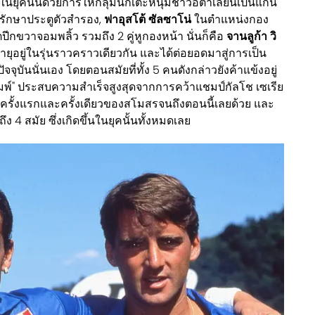
มในยุคนั้นด้วยการให้กลุ่มนักเตะหนุ่มชาวอิตาเลียนเป็นแกน
ู้รักษาประตูตัวสำรอง,
ฟาอุสโต้ ซัลซาโน่
ในตำแหน่งกอง
ปีกขวาจอมพลิ้ว รวมถึง 2 คู่หูกองหน้า นั่นก็คือ
จานลูก้า วิ
อายุอยู่ในรุ่นราวคราวเดียวกัน และได้ต่อยอดมาสู่การเป็น
จจุบันนั่นเอง โดยตอนสมัยที่ทั้ง 5 คนดังกล่าวยังค้าแข้งอยู่
ามพ์" ประสบความสำเร็จสูงสุดจากการคว้าแชมป์กัลโช เซเรีย
็นครั้งแรกและครั้งเดียวของสโมสรจนถึงตอนนี้เลยด้วย และ
ง 4 สมัย ซึ่งเกิดขึ้นในยุคนั้นทั้งหมดเลย