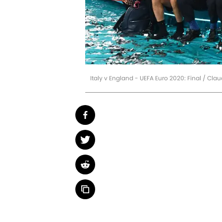
Italy v England - UEFA Euro 2020: Final / Cla