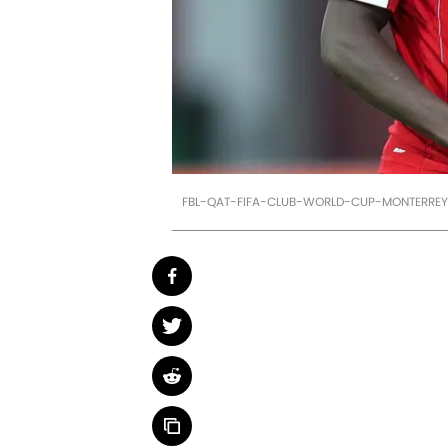
FBL-QAT-FIFA-CLUB-WORLD-CUP-MONTERREY-L