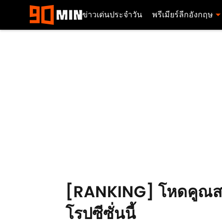
ข่าวเด่นประจำวัน
พรีเมียร์ลีกอังกฤษ
[RANKING] โหดคูณสอง !
โรปซีซั่นนี้