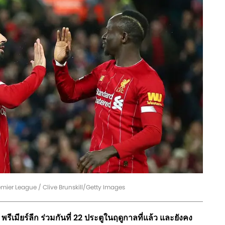
remier League / Clive Brunskill/Getty Images
รีเมียร์ลีก ร่วมกันที่ 22 ประตูในฤดูกาลที่แล้ว และยังคง