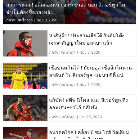
สวนกระแส ! อดีตกองหน้า อาร์เซนอล บอก ลิเวอร์พูล ไม่
จำเป็นต้องซื้อกองหลัง
ภครัช เสนไกรกุล
|
Nov 3, 2020
หงส์หูผึ่ง ! ประธานเสือใต้ ยันล้มโต๊ะ
เจรจาสัญญาใหม่ อลาบา แล้ว
ภครัช เสนไกรกุล
|
Nov 3, 2020
เชื่อขนมกินได้ ! มัธเธอุส เชื่ออีกไม่นาน
ฮาลันด์ ไป ลิเวอร์พูล-แมนฯ ซิตี้ แน่
ภครัช เสนไกรกุล
|
Nov 3, 2020
แก้ขัด ! สตีฟ นิโคล แนะ ลิเวอร์พูล ดึง
ลอฟเรน-ซาโก้ กลับรัง
ภครัช เสนไกรกุล
|
Oct 29, 2020
อนาคตไกล ! คล็อปป์ ชม ไรส์ วิลเลียม