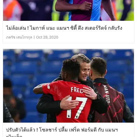
ไม่ล้อเล่น ! ไมกาห์ แนะ แมนฯ ซิตี้ ดึง สเตอร์ริดจ์ กลับรัง
ภครัช เสนไกรกุล
|
Oct 28, 2020
ปรับตัวได้แล้ว ! โซลชาร์ ปลื้ม เฟร็ด ฟอร์มดี กับ แมนฯ