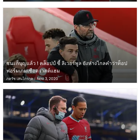
ชนะก็บุญแล้ว ! คล็อปป์ ชี้ ลิเวอร์พูล ยังห่างไกลคำว่าท็อป
ฟอร์มเกมเชือด เวสต์แฮม
ภครัช เสนไกรกุล
|
Nov 3, 2020