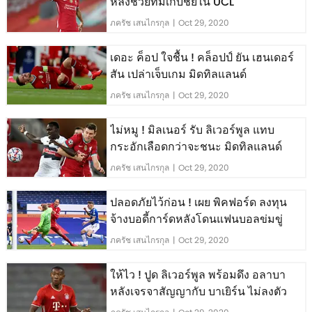
หลังช่วยทีมเก็บชัยใน UCL
ภครัช เสนไกรกุล
|
Oct 29, 2020
เดอะ ค็อป ใจชื้น ! คล็อปป์ ยัน เฮนเดอร์
สัน เปล่าเจ็บเกม มิดทิลแลนด์
ภครัช เสนไกรกุล
|
Oct 29, 2020
ไม่หมู ! มิลเนอร์ รับ ลิเวอร์พูล แทบ
กระอักเลือดกว่าจะชนะ มิดทิลแลนด์
ภครัช เสนไกรกุล
|
Oct 29, 2020
ปลอดภัยไว้ก่อน ! เผย พิคฟอร์ด ลงทุน
จ้างบอดี้การ์ดหลังโดนแฟนบอลข่มขู่
ภครัช เสนไกรกุล
|
Oct 29, 2020
ให้ไว ! ปูด ลิเวอร์พูล พร้อมดึง อลาบา
หลังเจรจาสัญญากับ บาเยิร์น ไม่ลงตัว