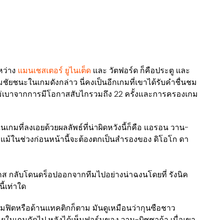
หว่าง
แมนเชสเตอร์ ยูไนเต็ด
และ วัตฟอร์ด ก็คือประตู และ
กุมชัยชนะในเกมดังกล่าว นี่คงเป็นอีกเกมที่เขาได้รับคำชื่นชม
ไม่เบาจากการมีโอกาสสับไกรวมถึง 22 ครั้งและการครองเกม
ดในเกมที่ลงเอยด้วยผลลัพธ์ที่น่าผิดหวังนี้ก็คือ แอรอน วาน-
่แม้ในช่วงก่อนหน้านี้จะต้องตกเป็นสำรองของ ดิโอโก ดา
กส กลับโดนดร็อปออกจากทีมไปอย่างน่าฉงนโดยที่ รังนิค
นี้เท่าใด
ามฟิตหรือด้านแทคติกก็ตาม มันดูเหมือนว่ากุนซือชาว
ยในเกมถัดไป หลังได้เห็นฟอร์มของ วาน-บิซซาก้า เมื่อเขา