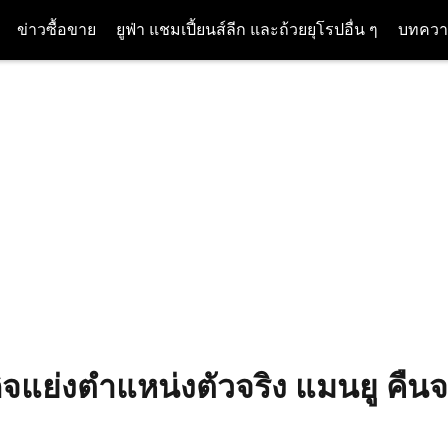
ข่าวซื้อขาย
ยูฟ่า แชมเปี้ยนส์ลีก และถ้วยยุโรปอื่น ๆ
บทควา
ิจแย่งตำแหน่งตัวจริง แมนยู​ คื