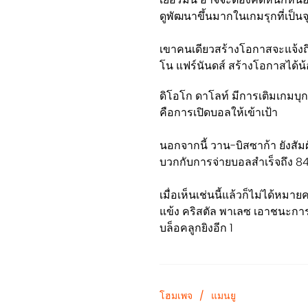
ดูพัฒนาขึ้นมากในเกมรุกที่เป
เขาคนเดียวสร้างโอกาสจะแจ้งถึง 3
โน แฟร์นันดส์ สร้างโอกาสได้น้อ
ดิโอโก ดาโลท์ มีการเติมเกมบุกท
คือการเปิดบอลให้เข้าเป้า
นอกจากนี้ วาน-บิสซาก้า ยังสัม
บวกกับการจ่ายบอลสำเร็จถึง 8
เมื่อเห็นเช่นนี้แล้วก็ไม่ได้ห
แข้ง คริสตัล พาเลซ เอาชนะการเ
บล็อคลูกยิงอีก 1
โฮมเพจ
/
แมนยู