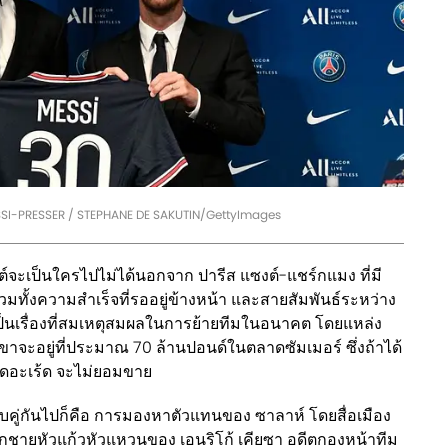
I-PRESSER / STEPHANE DE SAKUTIN/GettyImages
ิปต์จะเป็นใครไปไม่ได้นอกจาก ปารีส แซงต์-แชร์กแมง ที่มี
มทั้งความสำเร็จที่รออยู่ข้างหน้า และสายสัมพันธ์ระหว่าง
งเป็นเรื่องที่สมเหตุสมผลในการย้ายทีมในอนาคต โดยแหล่ง
เขาจะอยู่ที่ประมาณ 70 ล้านปอนด์ในตลาดซัมเมอร์ ซึ่งถ้าได้
่ เดอะเร้ด จะไม่ยอมขาย
คู่กันไปก็คือ การมองหาตัวแทนของ ซาลาห์ โดยสื่อเมือง
ซา ลูกชายหัวแก้วหัวแหวนของ เอนริโก้ เคียซา อดีตกองหน้าทีม