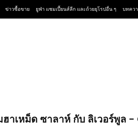
ข่าวซื้อขาย
ยูฟ่า แชมเปี้ยนส์ลีก และถ้วยยุโรปอื่น ๆ
บทควา
ฮาเหม็ด ซาลาห์ กับ ลิเวอร์พูล 