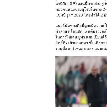
ชาติอิตาลี ซึ่งตอนนี้ค้าแข้งอยู่
มองคนหนึ่งของยุโรปในช่วง 2-3
แชมป์ ยูโร 2020 โดยทำได้ 2 ปร
แนวโน้มของดีลนี้ดูจะมีความเป
ม้าลาย ที่โดนตัด 15 แต้มร่วงล
ในการไปเล่น ยูฟา แชมเปี้ยนส์
สิทธิ์ที่จะย้ายออกมา ซึ่ง เคียซ
รวมทั้ง อาร์เซนอล และ แมนเชสเ