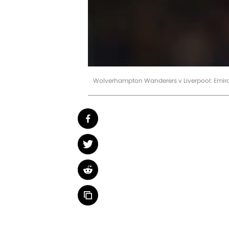
Wolverhampton Wanderers v Liverpool: Emira