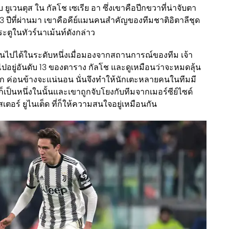
กับ ยูเวนตุส ใน กัลโช เซเรีย อา ซึ่งเขาคือปีกขวาที่น่าจับตา
 ปีที่ผ่านมา เขาคือคีย์แมนคนสำคัญของทีมชาติอิตาลีชุด
ะตูในทัวร์นาเม้นท์ดังกล่าว
็นไปได้ในระดับหนึ่งเมื่อมองจากสถานการณ์ของทีม เจ้า
งไปอยู่อันดับ 13 ของตาราง กัลโช และดูเหมือนว่าจะหมดลุ้น
ลีก ค่อนข้างจะแน่นอน นั่นจึงทำให้นักเตะหลายคนในทีมมี
า ก็เป็นหนึ่งในนั้นและเขาถูกจับโยงกับทีมจากเมอร์ซีย์ไซด์
ตอร์ ยูไนเต็ด ที่ก็ให้ความสนใจอยู่เหมือนกัน