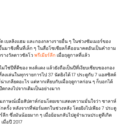
จู๊ด เบลลิงแฮม และกองกลางรายอื่น ๆ ในช่วงซัมเมอร์ของ
ุดขึ้นมาชิงพื้นที่เล็ก ๆ ในสื่อโซเชียลก็คืออนาคตอันเป็นคำถาม
งรางวัลดาวซัลโว
พรีเมียร์ลีก
เมื่อฤดูกาลที่แล้ว
่ใช่ปีที่ดีของ หงส์แดง แล้วยังถือเป็นปีที่เงียบเชียบของกอง
ที่ลงเล่นในทุกรายการไป 37 นัดยิงได้ 17 ประตูกับ 7 แอสซิสต์
ิที่น่าเกลียดอะไร แต่หากเทียบกับเมื่อฤดูกาลก่อน ๆ ก็บอกได้
ปีตกลงไปจากเดิมเป็นอย่างมาก
ให้สัมภาษณ์เมื่อสัปดาห์ก่อนโดยเขาแสดงความมั่นใจว่า ซาลาห์
ีกครั้ง หลังจากที่ฟอร์มตกในช่วงหลัง โดยยิงไปเพียง 7 ประตู
์ลีก ซึ่งมันน้อยมาก ๆ เมื่อย้อนกลับไปดูจำนวนประตูทีเกิด
เมื่อปี 2017