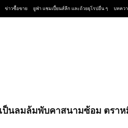
ข่าวซื้อขาย
ยูฟ่า แชมเปี้ยนส์ลีก และถ้วยยุโรปอื่น ๆ
บทควา
 เป็นลมล้มพับคาสนามซ้อม ตราหม