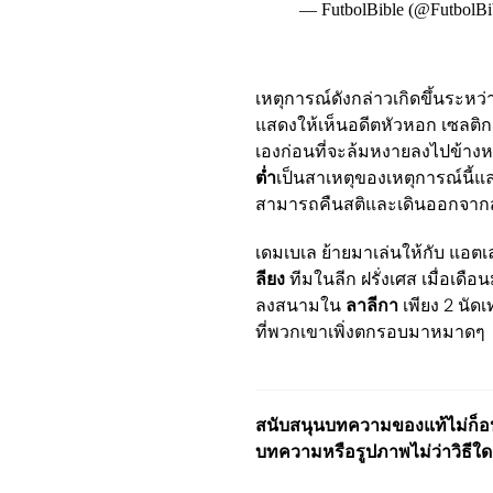
— FutbolBible (@FutbolBi
เหตุการณ์ดังกล่าวเกิดขึ้นระห
แสดงให้เห็นอดีตหัวหอก เซลติก 
เองก่อนที่จะล้มหงายลงไปข้างหลั
ต่ำ
เป็นสาเหตุของเหตุการณ์นี้แ
สามารถคืนสติและเดินออกจากส
เดมเบเล ย้ายมาเล่นให้กับ แอต
ลียง
ทีมในลีก ฝรั่งเศส เมื่อเดื
ลงสนามใน
ลาลีกา
เพียง 2 นัด
ที่พวกเขาเพิ่งตกรอบมาหมาดๆ
สนับสนุนบทความของแท้ไม่ก็อปป
บทความหรือรูปภาพไม่ว่าวิธีใด