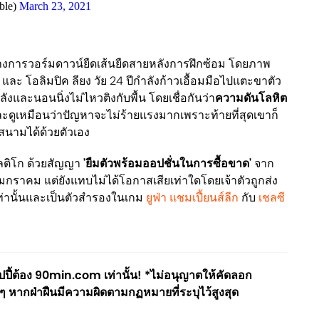
ble)
March 23, 2021
ว่างการวอร์มดาวน์ยืดเส้นยืดสายหลังการฝึกซ้อม โดยภาพ
และ โอลิมปิค ลียง วัย 24 ปีกำลังก้าวเอื้อมมือไปแตะขาตัว
งและนอนนิ่งไม่ไหวติงกับพื้น โดยเชื่อกันว่า
ความดันโลหิต
ละดูเหมือนว่าปัญหาจะไม่ร้ายแรงมากเพราะท้ายที่สุดเขาก็
นามได้ด้วยตัวเอง
เลติโก ด้วยสัญญา
'ยืมตัวพร้อมออปชั่นในการซื้อขาด'
จาก
อนมกราคม แต่ยังแทบไม่ได้โอกาสเสียเท่าใดโดยเจ้าตัวถูกส่ง
เท่านั้นและเป็นตัวสำรองในเกม
ยูฟ่า แชมเปี้ยนส์ลีก
กับ
เชลซี
ี้ต้อง 90min.com เท่านั้น! *ไม่อนุญาตให้คัดลอก
ๆ หากฝ่าฝืนมีความผิดตามกฏหมายที่ระบุไว้สูงสุด